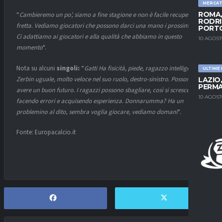
MERCA
ROMA,
“
Cambieremo un po’, siamo a fine stagione e non è facile recuperare in
RODRI
fretta. Vediamo giocatori che possono darci una mano i prossimi mesi.
PORT
Ci adattiamo ai giocatori e alla qualità che abbiamo in questo
10 AGOST
momento
“.
Nota su alcuni
singoli:
“
Gatti Ha fisicità, piede, ragazzo intelligente;
ULTIME
Zerbin uguale, molto veloce nel suo ruolo, destro-sinistro. Possono
LAZIO
PERMA
avere un buon futuro. I ragazzi possono sbagliare, così si scresce,
10 AGOST
facendo errori e acquisendo esperienza. Donnarumma? Ha un
problemino al dito, sembra voglia giocare, vediamo domani
“.
Fonte: Europacalcio.it