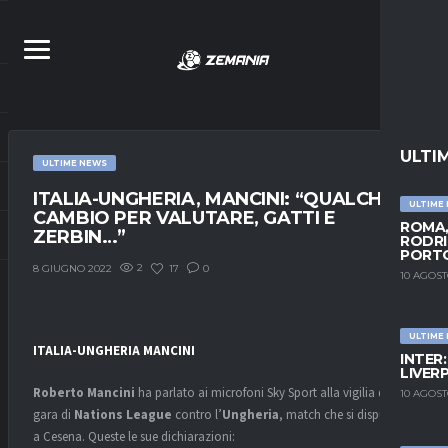
ULTI
ULTIME NEWS
ITALIA-UNGHERIA, MANCINI: “QUALCHE
ULTIME
CAMBIO PER VALUTARE, GATTI E
ROMA,
ZERBIN…”
RODRI
PORT
2
17
0
8 GIUGNO 2022
10 AGOST
ULTIME
ITALIA-UNGHERIA MANCINI
INTER
LIVER
Roberto Mancini
ha parlato ai microfoni Sky Sport alla vigilia della
10 AGOST
gara di
Nations League
contro l’
Ungheria
, match che si disputerà
a Cesena. Queste le sue dichiarazioni: