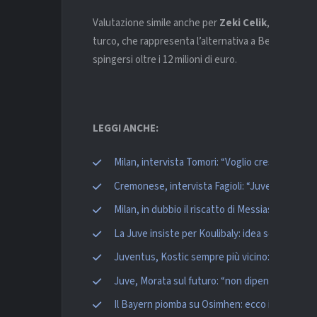
Valutazione simile anche per
Zeki Celik
, esterno d
turco, che rappresenta l’alternativa a Bellerin, la 
spingersi oltre i 12 milioni di euro.
LEGGI ANCHE:
Milan, intervista Tomori: “Voglio crescere qui, 
Cremonese, intervista Fagioli: “Juve? Non vogl
Milan, in dubbio il riscatto di Messias: Monza al
La Juve insiste per Koulibaly: idea scambio co
Juventus, Kostic sempre più vicino: c’è l’accor
Juve, Morata sul futuro: “non dipende da me, 
Il Bayern piomba su Osimhen: ecco il prezzo fi