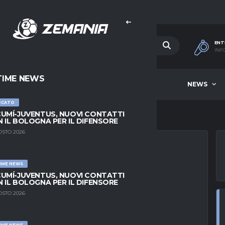
ENT
INF
TIME NEWS
HOME
BEST OF WEEK
NEWS
RCATO
UMÍ-JUVENTUS, NUOVI CONTATTI
 IL BOLOGNA PER IL DIFENSORE
OSTO 2026
IME NEWS
ERCASI ESTERNO:
UMÍ-JUVENTUS, NUOVI CONTATTI
 IL BOLOGNA PER IL DIFENSORE
IN E CELIK
OSTO 2026
IME NEWS