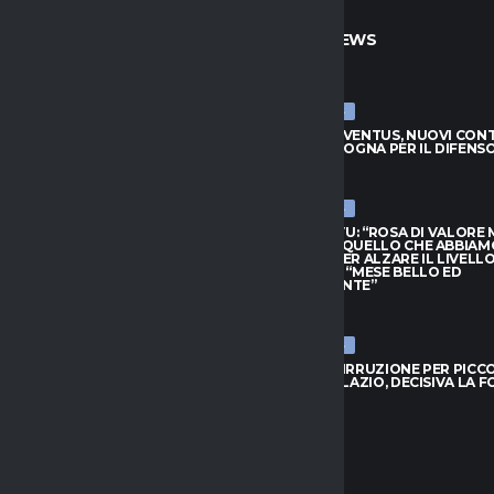
TO
ULTIME NEWS
ULTIME NEWS
JUVENTUS, NUOVI CONTATTI
LUCUMÍ-JUVENTUS, NUOVI CON
BOLOGNA PER IL DIFENSORE
CON IL BOLOGNA PER IL DIFENS
026
7 AGOSTO 2026
ULTIME NEWS
HIVU: “ROSA DI VALORE MA
INTER, CHIVU: “ROSA DI VALORE
O QUELLO CHE ABBIAMO
SAPPIAMO QUELLO CHE ABBIAM
PER ALZARE IL LIVELLO”.
BISOGNO PER ALZARE IL LIVELLO
L: “MESE BELLO ED
PROVEDEL: “MESE BELLO ED
NANTE”
EMOZIONANTE”
026
7 AGOSTO 2026
ULTIME NEWS
 IRRUZIONE PER PICCOLI: SFIDA
BOLOGNA, IRRUZIONE PER PICCOL
 E LAZIO, DECISIVA LA FORMULA
A GENOA E LAZIO, DECISIVA LA 
026
7 AGOSTO 2026