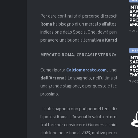
INT
SAP
Per dare continuità al percorso di crescita iniziato 
BIS
PRO
Roma
ha bisogno di un mercato all’altezza. Tanti i r
EM
indicazione dello Special One, dovrà puntellare. Tra
7 AG
per avere una buona alternativa a
Karsdorp
.
ME
MERCATO ROMA, CERCASI ESTERNO: PIACCIONO
INT
SAP
BIS
Come riporta
Calciomercato.com
, il nome più get
PRO
EM
dell’Arsenal
. Lo spagnolo, nell’ultima stagione, è s
7 AG
una grande stagione, e per questo è facile pensar
prossimo.
Il club spagnolo non può permettersi di riscattarlo
l’ipotesi Roma. L’Arsenal lo valuta intorno ai 18 mil
trattare per convincere i Gunners a chiudere anche 
club londinese fino al 2023, motivo per cui la cessi