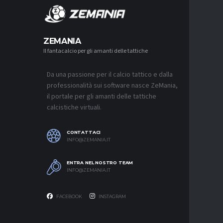
MERCA
ZEMANIA
Il fantacalcio per gli amanti delle tattiche
MERCATO
LUCUMÍ-
CON IL 
Da una passione per il calcio tattico e dalla
7 AGOSTO 2
professionalità sui software nasce ZeMania,
MERCATO
il portale per gli amanti delle tattiche
INTER, C
calcistiche virtuali.
SAPPIAM
BISOGNO 
PROVEDE
EMOZIO
CONTATTACI
7 AGOSTO 2
INFO@ZEMANIA.IT
MERCATO
ENTRA NEL NOSTRO TEAM
BOLOGNA,
INFO@ZEMANIA.IT
A GENOA
7 AGOSTO 2
FACEBOOK
INSTAGRAM