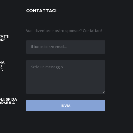
CONTATTACI
Vuoi diventare nostro sponsor? Contattaci!
TATTI
ORE
 MA
O
”.
I: SFIDA
FORMULA