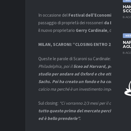
HAM
SCO
In occasione del
Festival dell’Economia a Trent
8 AG
passaggio di proprietà dei rossoneri
da Elliott a 
il nuovo proprietario
Gerry Cardinale
, da lui defin
ME
NAP
MILAN, SCARONI: “CLOSING ENTRO 2-3 MESI. 
AGU
8 AG
Queste le parole di Scaroni su Cardinale:
“E’ figlio 
Philadelphia, poi il
liceo ad Harvard, poi ha vint
studio per andare ad Oxford e che ottengono du
Sachs. Poi ha creato un fondo e ha comprato il 
calcio ma perché è un investimento importante.
È 
Sul closing:
“Ci vorranno 2/3 mesi per il closing ma 
tutto questo prima del mercato perché entriamo
ed è bello prenderle”.