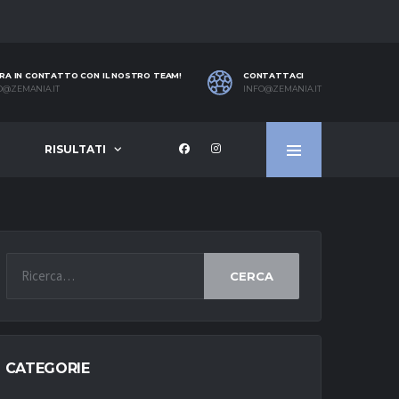
RA IN CONTATTO CON IL NOSTRO TEAM!
CONTATTACI
O@ZEMANIA.IT
INFO@ZEMANIA.IT
RISULTATI
CERCA
CATEGORIE