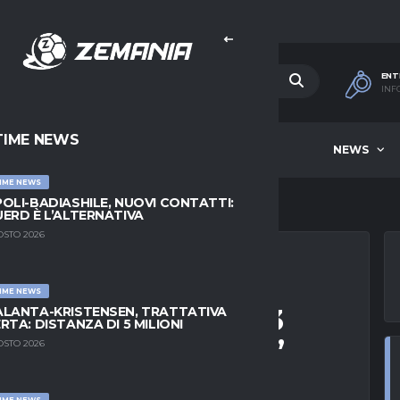
ENT
INF
TIME NEWS
HOME
BEST OF WEEK
NEWS
IME NEWS
OLI-BADIASHILE, NUOVI CONTATTI:
ERD È L’ALTERNATIVA
OSTO 2026
IME NEWS
“CLOSING ENTRO 2-3
LANTA-KRISTENSEN, TRATTATIVA
RTA: DISTANZA DI 5 MILIONI
È UN FUORICLASSE”
OSTO 2026
IME NEWS