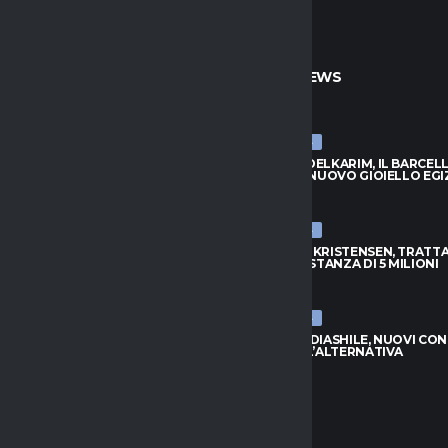
TO
ULTIME NEWS
ULTIME NEWS
BADIASHILE, NUOVI CONTATTI:
HAMZA ABDELKARIM, IL BARCEL
È L’ALTERNATIVA
SCOPRE IL NUOVO GIOIELLO EGI
026
8 AGOSTO 2026
ULTIME NEWS
S, DOUGLAS LUIZ VUOLE
ATALANTA-KRISTENSEN, TRATTA
: NO ALL’EVERTON
APERTA: DISTANZA DI 5 MILIONI
026
8 AGOSTO 2026
ULTIME NEWS
APOLI, L’ARGENTINO TORNA
NAPOLI-BADIASHILE, NUOVI CON
INO PER LA PORTA AZZURRA
AGUERD È L’ALTERNATIVA
026
8 AGOSTO 2026