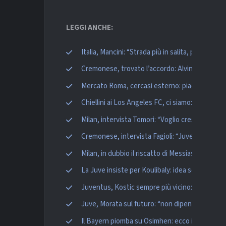
LEGGI ANCHE:
Italia, Mancini: “Strada più in salita, poca esp
Cremonese, trovato l’accordo: Alvini sarà il nu
Mercato Roma, cercasi esterno: piacciono Belle
Chiellini ai Los Angeles FC, ci siamo: il difensor
Milan, intervista Tomori: “Voglio crescere qui, 
Cremonese, intervista Fagioli: “Juve? Non vogl
Milan, in dubbio il riscatto di Messias: Monza al
La Juve insiste per Koulibaly: idea scambio co
Juventus, Kostic sempre più vicino: c’è l’accor
Juve, Morata sul futuro: “non dipende da me, 
Il Bayern piomba su Osimhen: ecco il prezzo fi