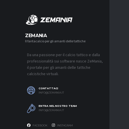
MERCA
ZEMANIA
Il fantacalcio per gli amanti delle tattiche
MERCATO
NAPOLI-
AGUERD 
Da una passione per il calcio tattico e dalla
8 AGOSTO 2
professionalità sui software nasce ZeMania,
MERCATO
il portale per gli amanti delle tattiche
JUVENTU
calcistiche virtuali.
RESTARE
8 AGOSTO 2
CONTATTACI
MERCATO
INFO@ZEMANIA.IT
MUSSO-N
NEL MIR
ENTRA NEL NOSTRO TEAM
8 AGOSTO 2
INFO@ZEMANIA.IT
FACEBOOK
INSTAGRAM