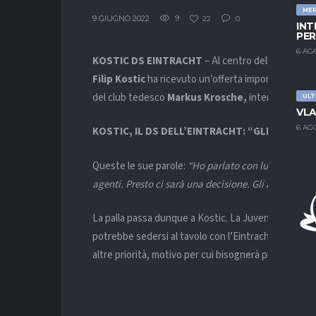
ME
9 GIUGNO 2022
9
22
0
INT
PER
6 AG
KOSTIC DS EINTRACHT
– Al centro delle voci di m
Filip Kostic
ha ricevuto un’offerta importante per r
del club tedesco
Markus Krosche,
intervistato da
ULT
VLA
6 AG
KOSTIC, IL DS DELL’EINTRACHT: “GLI ABBIAMO
Queste le sue parole:
“Ho parlato con lui al telefon
agenti.
Presto
ci sarà una decisione. Gli abbiamo fat
La palla passa dunque a Kostic. La Juventus resta s
potrebbe sedersi al tavolo con l’Eintracht per tratt
altre priorità, motivo per cui bisognerà presumibi