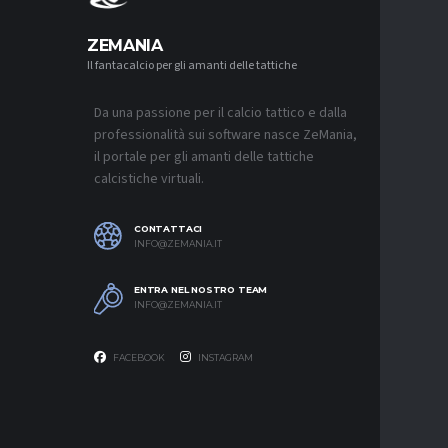
ZEMANIA
Il fantacalcio per gli amanti delle tattiche
MERCATO
NJIE SI 
L’OFFERT
PALACE
Da una passione per il calcio tattico e dalla
6 AGOSTO 2
professionalità sui software nasce ZeMania,
il portale per gli amanti delle tattiche
MERCATO
calcistiche virtuali.
LEAO RI
DEL GAL
6 AGOSTO 2
CONTATTACI
INFO@ZEMANIA.IT
MERCATO
JASHARI,
“ADATTO
ENTRA NEL NOSTRO TEAM
MERCATO
INFO@ZEMANIA.IT
6 AGOSTO 2
FACEBOOK
INSTAGRAM