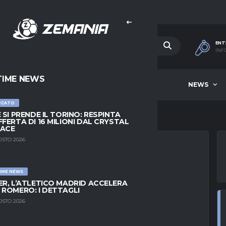
ENT
INF
TIME NEWS
HOME
BEST OF WEEK
NEWS
RCATO
E SI PRENDE IL TORINO: RESPINTA
FFERTA DI 16 MILIONI DAL CRYSTAL
LACE
OSTO 2026
IME NEWS
’EINTRACHT: “GLI
ER, L’ATLETICO MADRID ACCELERA
 ROMERO: I DETTAGLI
 IL RINNOVO,
OSTO 2026