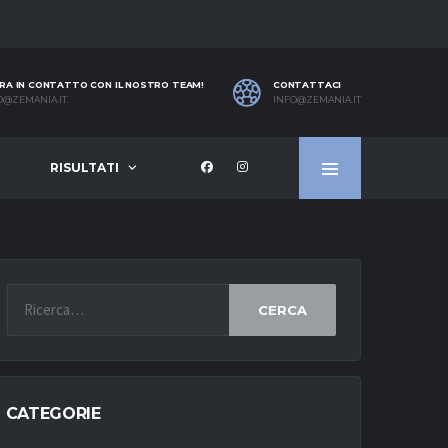
RA IN CONTATTO CON IL NOSTRO TEAM!
CONTATTACI
O@ZEMANIA.IT
INFO@ZEMANIA.IT
RISULTATI
CERCA
CATEGORIE