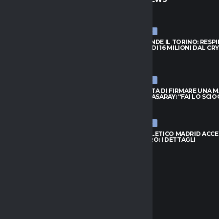
ULTIME NEWS
PRENDE IL TORINO: RESPINTA
NJIE SI PRENDE IL TORINO: RESP
A DI 16 MILIONI DAL CRYSTAL
L’OFFERTA DI 16 MILIONI DAL CR
PALACE
026
6 AGOSTO 2026
ULTIME NEWS
FIUTA DI FIRMARE UNA MAGLIA
LEAO RIFIUTA DI FIRMARE UNA 
ATASARAY: “FAI LO SCIOCCO”
DEL GALATASARAY: “FAI LO SCI
026
6 AGOSTO 2026
ULTIME NEWS
 ORA IL RISCATTO; L’AGENTE:
INTER, L’ATLETICO MADRID ACC
 AL NUOVO MODULO.
PER ROMERO: I DETTAGLI
..”
6 AGOSTO 2026
026