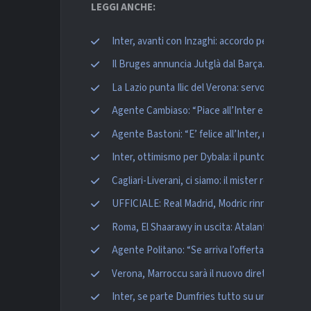
LEGGI ANCHE:
Inter, avanti con Inzaghi: accordo per il rinnovo
Il Bruges annuncia Jutglà dal Barça. De Ketelae
La Lazio punta Ilic del Verona: servono circa 15 
Agente Cambiaso: “Piace all’Inter e ad altri clu
Agente Bastoni: “E’ felice all’Inter, resterà s
Inter, ottimismo per Dybala: il punto dopo l’inc
Cagliari-Liverani, ci siamo: il mister romano ar
UFFICIALE: Real Madrid, Modric rinnova il suo c
Roma, El Shaarawy in uscita: Atalanta e Monza a
Agente Politano: “Se arriva l’offerta può partir
Verona, Marroccu sarà il nuovo direttore spor
Inter, se parte Dumfries tutto su uno tra Lazza