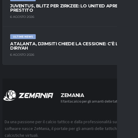
JUVENTUS, BLITZ PER ZIRKZEE: LO UNITED APRE AL
PRESTITO
6 AGOSTO 2026
ULTIME NEWS
ATALANTA, DJIMSITI CHIEDE LA CESSIONE: C’È L’AL-
DIRIYAH
6 AGOSTO 2026
ZEMANIA
Il fantacalcio per gli amanti delle tattiche
Da una passione per il calcio tattico e dalla professionalità sui
software nasce ZeMania, il portale per gli amanti delle tattiche
calcistiche virtuali.