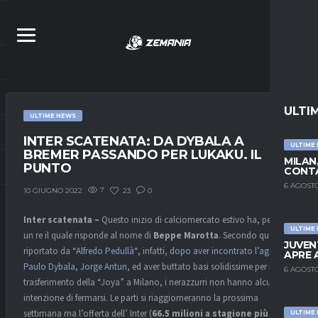
ULTI
ULTIME NEWS
INTER SCATENATA: DA DYBALA A
ULTIME
BREMER PASSANDO PER LUKAKU. IL
MILAN
PUNTO
CONTA
6 AGOSTO
7
23
0
10 GIUGNO 2022
Inter scatenata –
Questo inizio di calciomercato estivo ha, per ora,
ULTIME
un re il quale risponde al nome di
Beppe Marotta
. Secondo quanto
JUVEN
riportato da “
Alfredo Pedullà
“, infatti,
dopo aver incontrato l’agente di
APRE 
Paulo Dybala, Jorge Antun
, ed aver buttato basi solidissime per il
6 AGOSTO
trasferimento della “Joya” a Milano, i nerazzurri non hanno alcuna
intenzione di fermarsi. Le parti si riaggiorneranno la prossima
settimana ma l’offerta dell’ Inter (
66.5 milioni a stagione più
ULTIME