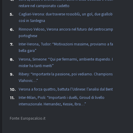
restare nel campionato cadetto
Cagliari-Verona: due traverse rossoblù, un gol, due gialloblù:
così in Sardegna
Rinnovo Veloso, Verona ancora nel futuro del centrocampista
portoghese
Inter-Verona, Tudor: “Motivazioni massime, proviamo a fare una
bella gara”
Verona, Simeone: “Qui per fermarmi, ambiente stupendo. Il
mister ha tanti meriti”
Ribery: “Importante la passione, poi vediamo. Champions,
Vlahovic…”
Verona a forza quattro, battuta l’Udinese: l’analisi dal Bentegodi
Inter-Milan, Pioli: “Importanti i duelli, Giroud di livello
internazionale. Hernandez, Kessie, Ibra…”
Fonte: Europacalcio.it