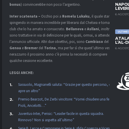
NAPOL
bonus
) convincerebbe non poco l’argentino.
LEVER
6 AGOSTO
Inter scatenata –
Occhio poi a
Romelu Lukaku
, il quale starebbe
spingendo in maniera incredibile per liberarsi dal Chelsea e tornare nel
club che lo ha amato e consacrato.
Bellanova
e
Asllani
, inoltre,
ULTIME
sono trattative in via di definizione per le quali, ormai, si attende solo
ATALA
l’annuncio ufficiale. Altri due obiettivi, poi, sono
Cambiaso
del
L’AL-D
Genoa
e
Bremer
del
Torino
, ma per far sì che quest’ultimo vesta di
6 AGOSTO
nerazzurro il prossimo anno c’è prima la necessità di compiere
qualche cessione eccellente.
LEGGI ANCHE:
Sassuolo, Magnanelli saluta: “Grazie per questo percorso, ora si
apre un altro”
Premio Bearzot, De Zerbi vincitore: “Vorrei chiudere una ferita.
Pioli, Ancelotti…”
Juventus-Inter, Perisic: “Leader facile in questa squadra.
Rinnovo? Non si aspetta all’ultimo”
Serie B, Lecce e Cremonese in Serie A: sfida Cosenza e Vicenza per