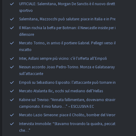
UFFICIALE: Salernitana, Morgan De Sanctis è il nuovo direttore
sportivo
Salernitana, Mazzocchi può salutare: piace in Italia e in Premier
Il Milan rischia la beffa per Botman: il Newcastle insiste per il
difensore
Mercato Torino, in arrivo il portiere Gabriel. Pellegri verso il
riscatto
Inter, Asllani sempre più vicino: c’è l’offerta all’Empoli
Nessun accordo Joao Pedro-Torino. Monza e Galatasaray
sull’attaccante
Empoli su Sebastiano Esposito: l’attaccante può tornare in Italia
Mercato Atalanta Ilic, occhi sul mediano dell’Hellas
Kabine sul Treviso: “Annata fallimentare, dovevamo stravincere il
campionato. Il mio futuro…” – ESCLUSIVA EC
Mercato Lazio Simeone: piace il Cholito, bomber del Verona
Intervista Immobile: “Stavamo trovando la quadra, peccato
che…”