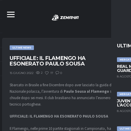
ULTI
ULTIME NEWS
UFFICIALE: IL FLAMENGO HA
MERCA
ESONERATO PAULO SOUSA
REAL 
GUARD
2
17
0
15 GIUGNO 2022
8 AGOSTO
Sbarcato in Brasile a fine Dicembre dopo aver lasciato la guida della
Nazionale polacca, l’avventura di
Paulo Sousa al Flamengo
si
MERCA
chiude dopo sei mesi. Il club brasiliano ha annunciato l’esonero del
JUVEN
tecnico portoghese.
L’ACC
8 AGOSTO
UFFICIALE: IL FLAMENGO HA ESONERATO PAULO SOUSA
Il Flamengo, nelle prime 10 partite stagionali in Campionato, ha
ULTIME