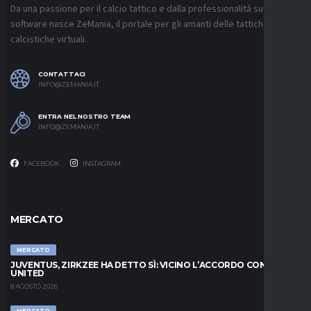
Da una passione per il calcio tattico e dalla professionalità sui
software nasce ZeMania, il portale per gli amanti delle tattiche
calcistiche virtuali.
CONTATTACI
INFO@ZEMANIA.IT
ENTRA NEL NOSTRO TEAM
INFO@ZEMANIA.IT
FACEBOOK
INSTAGRAM
MERCATO
MERCATO
JUVENTUS, ZIRKZEE HA DETTO SÌ: VICINO L’ACCORDO CON LO
UNITED
8 AGOSTO 2026
MERCATO