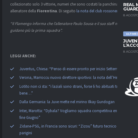
collezionato solo 3 vittorie, numeri che sono costati la panchina all’ex
REAL 
GUARD
allenatore della
Fiorentina
. Di seguito
la nota del club rossonero
:
8 AGOSTO
“Il Flamengo informa che l’allenatore Paulo Sousa e il suo staff non
guidano più la prima squadra”.
ULTIME
JUVEN
L’ACC
8 AGOSTO
LEGGI ANCHE:
Juventus, Chiesa: “Penso di essere pronto per inizio Settembre”
Verona, Marroccu nuovo direttore sportivo: la nota dell’Hellas
Lotito non ci sta: “i laziali sono strani, forse li ho abituati troppo
bene…”
Dalla Germania: la Juve mette nel mirino Ilkay Gundogan
Inter, Marotta: “Dybala? Vogliamo squadra competitiva entro
fine Giugno”
Zidane-PSG, in Francia sono sicuri: “Zizou” futuro tecnico dei
parigini