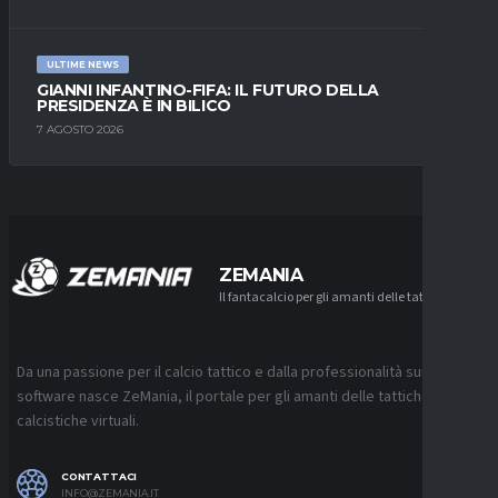
ULTIME NEWS
GIANNI INFANTINO-FIFA: IL FUTURO DELLA
PRESIDENZA È IN BILICO
7 AGOSTO 2026
ZEMANIA
Il fantacalcio per gli amanti delle tattiche
Da una passione per il calcio tattico e dalla professionalità sui
software nasce ZeMania, il portale per gli amanti delle tattiche
calcistiche virtuali.
CONTATTACI
INFO@ZEMANIA.IT