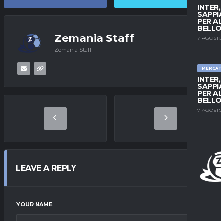
INTER
SAPPI
PER A
BELLO
Zemania Staff
7 AGOSTO
Zemania Staff
MERCA
INTER
SAPPI
PER A
BELLO
7 AGOSTO
LEAVE A REPLY
YOUR NAME