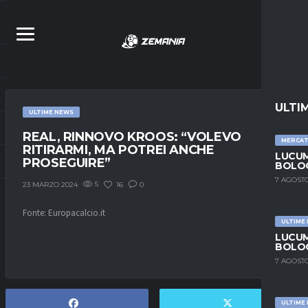
ULTI
ULTIME NEWS
REAL, RINNOVO KROOS: “VOLEVO
MERCA
RITIRARMI, MA POTREI ANCHE
LUCUM
PROSEGUIRE”
BOLOG
7 AGOSTO
5
16
0
23 MARZO 2024
Fonte: Europacalcio.it
ULTIME
LUCUM
BOLOG
7 AGOSTO
ULTIME