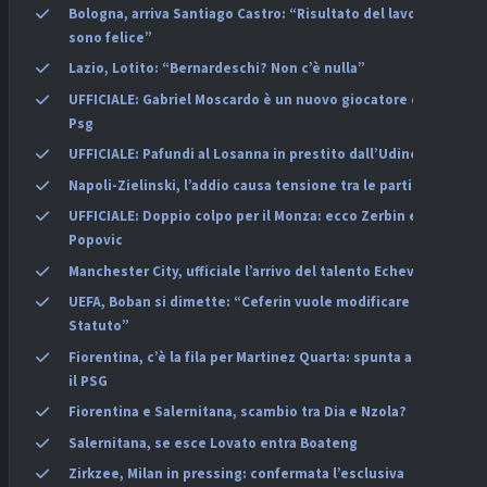
Bologna, arriva Santiago Castro: “Risultato del lavoro,
sono felice”
Lazio, Lotito: “Bernardeschi? Non c’è nulla”
UFFICIALE: Gabriel Moscardo è un nuovo giocatore del
Psg
UFFICIALE: Pafundi al Losanna in prestito dall’Udinese
Napoli-Zielinski, l’addio causa tensione tra le parti
UFFICIALE: Doppio colpo per il Monza: ecco Zerbin e
Popovic
Manchester City, ufficiale l’arrivo del talento Echeverri
UEFA, Boban si dimette: “Ceferin vuole modificare lo
Statuto”
Fiorentina, c’è la fila per Martinez Quarta: spunta anche
il PSG
Fiorentina e Salernitana, scambio tra Dia e Nzola?
Salernitana, se esce Lovato entra Boateng
Zirkzee, Milan in pressing: confermata l’esclusiva