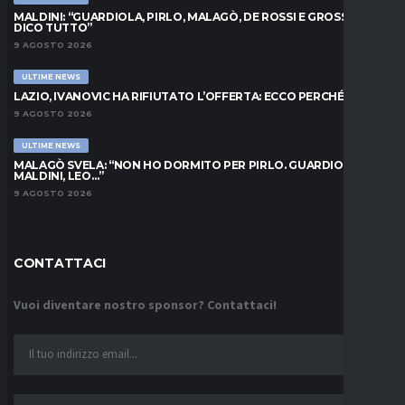
MALDINI: “GUARDIOLA, PIRLO, MALAGÒ, DE ROSSI E GROSSO: VI
DICO TUTTO”
9 AGOSTO 2026
ULTIME NEWS
LAZIO, IVANOVIC HA RIFIUTATO L’OFFERTA: ECCO PERCHÉ
9 AGOSTO 2026
ULTIME NEWS
MALAGÒ SVELA: “NON HO DORMITO PER PIRLO. GUARDIOLA,
MALDINI, LEO…”
9 AGOSTO 2026
CONTATTACI
Vuoi diventare nostro sponsor? Contattaci!