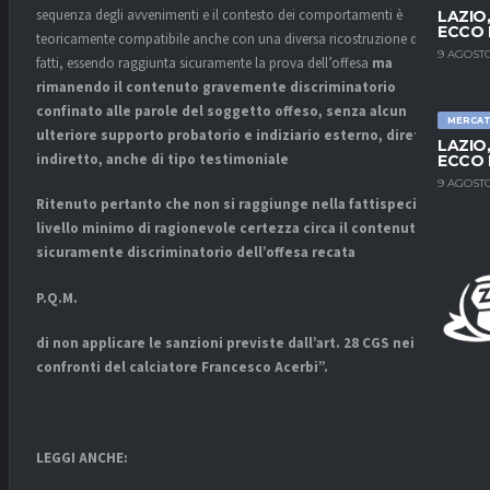
sequenza degli avvenimenti e il contesto dei comportamenti è
LAZIO
ECCO 
teoricamente compatibile anche con una diversa ricostruzione dei
9 AGOSTO
fatti, essendo raggiunta sicuramente la prova dell’offesa
ma
rimanendo il contenuto gravemente discriminatorio
confinato alle parole del soggetto offeso, senza alcun
MERCA
ulteriore supporto probatorio e indiziario esterno, diretto e
LAZIO
indiretto, anche di tipo testimoniale
ECCO 
9 AGOSTO
Ritenuto pertanto che non si raggiunge nella fattispecie il
livello minimo di ragionevole certezza circa il contenuto
sicuramente discriminatorio dell’offesa recata
P.Q.M.
di non applicare le sanzioni previste dall’art. 28 CGS nei
confronti del calciatore Francesco Acerbi”.
LEGGI ANCHE: