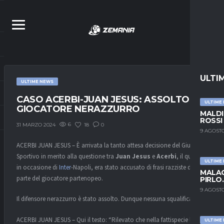
ULTI
ULTIME NEWS
CASO ACERBI-JUAN JESUS: ASSOLTO IL
ULTIME
GIOCATORE NERAZZURRO
MALDI
ROSSI
6
18
0
31 MARZO 2024
9 AGOSTO
ACERBI JUAN JESUS – È arrivata la tanto attesa decisione del Giudice
Sportivo in merito alla questione tra
Juan Jesus
e
Acerbi
, il quale,
ULTIME
in occasione di
Inter
-Napoli, era stato accusato di frasi razziste da
MALAG
parte del giocatore partenopeo.
PIRLO
9 AGOSTO
Il difensore nerazzurro è stato assolto. Dunque nessuna squalifica.
ACERBI JUAN JESUS – Qui il testo: “Rilevato che nella fattispecie la
ULTIME