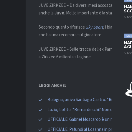
JUVE ZIRKZEE – Da diversi mesi accostato con insi
HAM
SCO
anche la
Juve
. Molto importante è la stagione dell
8 AG
Secondo quanto riferisce
Sky Sport
, i bianconeri av
che ha una recompra sul giocatore.
ME
NAP
AGU
JUVE ZIRKZEE – Sulle tracce dell’ex Parma ci sarebb
8 AG
a Zirkzee 6 milioni a stagione.
LEGGI ANCHE:
Bologna, arriva Santiago Castro: “Risultato del
Lazio, Lotito: “Bernardeschi? Non c’è nulla”
UFFICIALE: Gabriel Moscardo è un nuovo gioca
UFFICIALE: Pafundi al Losanna in prestito dal