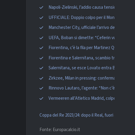
Napoli-Zielinski, l’addio causa tensione tra le p
UFFICIALE: Doppio colpo per il Monza: ecco Z
Manchester City, ufficiale l’arrivo del talento 
UEFA, Boban si dimette: “Ceferin vuole modifi
Fiorentina, c’è la fila per Martinez Quarta: spu
Fiorentina e Salernitana, scambio tra Dia e Nzo
Salernitana, se esce Lovato entra Boateng
Zirkzee, Milan in pressing: confermata l’esclus
Rinnovo Lautaro, l’agente: “Non c’è l’accordo 
Vermeeren all’Atletico Madrid, colpo ad un pas
Coppa del Re 2023/24: dopo il Real, fuori anche il Ba
Fonte: Europacalcio.it