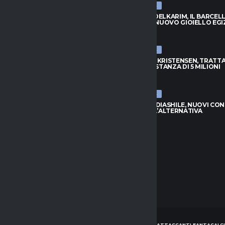
ULTIME NEWS
BADIASHILE, NUOVI CONTATTI:
HAMZA ABDELKARIM, IL BARCEL
È L’ALTERNATIVA
SCOPRE IL NUOVO GIOIELLO EGI
026
8 AGOSTO 2026
ULTIME NEWS
S, DOUGLAS LUIZ VUOLE
ATALANTA-KRISTENSEN, TRATTA
: NO ALL’EVERTON
APERTA: DISTANZA DI 5 MILIONI
026
8 AGOSTO 2026
ULTIME NEWS
APOLI, L’ARGENTINO TORNA
NAPOLI-BADIASHILE, NUOVI CON
INO PER LA PORTA AZZURRA
AGUERD È L’ALTERNATIVA
026
8 AGOSTO 2026
HOME
NEWS
CONSIGLI ATTACCANTI FANTACALCI