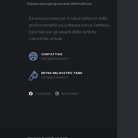
Il fantacalcio per gli amanti delle tattiche
MERCATO
NAPOLI-
AGUERD 
Da una passione per il calcio tattico e dalla
8 AGOSTO 2
professionalità sui software nasce ZeMania,
MERCATO
il portale per gli amanti delle tattiche
JUVENTU
calcistiche virtuali.
RESTARE
8 AGOSTO 2
CONTATTACI
MERCATO
INFO@ZEMANIA.IT
MUSSO-N
NEL MIR
ENTRA NEL NOSTRO TEAM
8 AGOSTO 2
INFO@ZEMANIA.IT
FACEBOOK
INSTAGRAM