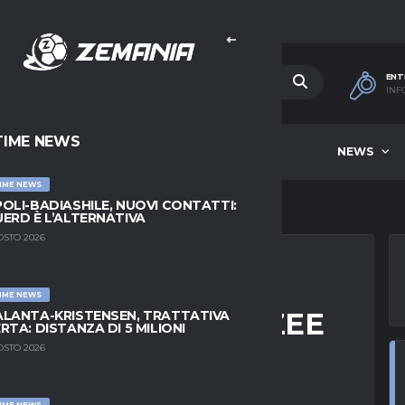
ENT
INF
TIME NEWS
HOME
BEST OF WEEK
NEWS
IME NEWS
OLI-BADIASHILE, NUOVI CONTATTI:
ERD È L’ALTERNATIVA
OSTO 2026
IME NEWS
CCO OCCHI SU ZIRKZEE
LANTA-KRISTENSEN, TRATTATIVA
RTA: DISTANZA DI 5 MILIONI
OSTO 2026
IME NEWS