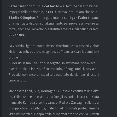
Lazio Tudor comincia col botto –
Al termine della sosta per gli
impegni della Nazionale, la
Lazio
ritrova le mura amiche dello
Stadio Olimpico
. Prima gara interna con
Igor Tudor
in panchina,
una manciata di giorni di allenamento per provare a invertire subito la
rotta, anche se l’avversario è statisticamente il più ostico di sempre: la
Juventus
.
La Vecchia Signora conta diverse defezioni, le più pesanti Vlahovic e
Milik in avanti, così che Allegri deve affidarsi a Kean. Ma andiamo con
ordine.
Tudor ridisegna una Lazio in segreto, in settimana non aveva
rilasciato alcun indizio né sul modulo, né sugli undici, così a parte
Provedel non ancora ristabilito e sostituito da Mandas, il resto è un
terno a lotto.
Mandas tra i pali, Gila, Romagnoli e Casale a costituire una difesa a
tre, Felipe Anderson e Marusic a fare gli esterni di fascia con Cataldi e il
rilanciato Kamada a centrocampo. Pedro e Zaccagni sulla tre quarti
in supporto a Castellanos, preferito ad Immobile probabilmente in
vista del match di Coppa Italia di martedì proprio con la Juventus.