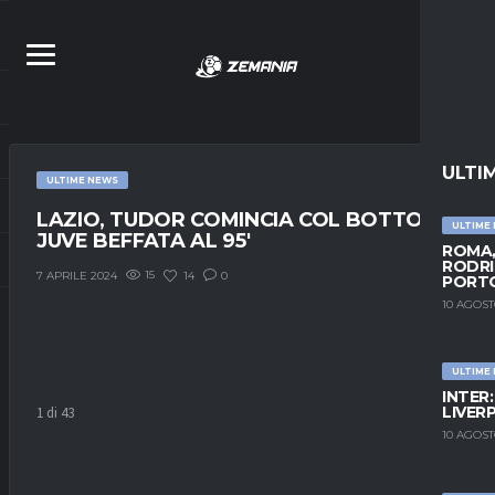
ULTI
ULTIME NEWS
LAZIO, TUDOR COMINCIA COL BOTTO:
ULTIME
JUVE BEFFATA AL 95′
ROMA,
RODRI
15
14
0
7 APRILE 2024
PORT
10 AGOST
ULTIME
INTER
LIVER
1
di 43
10 AGOST