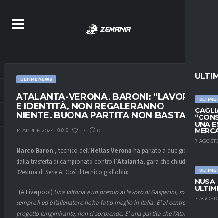
ULTI
ULTIME NEWS
ATALANTA-VERONA, BARONI: “LAVORO
ULTIME
E IDENTITÀ, NON REGALERANNO
CAGLIA
NIENTE. BUONA PARTITA NON BASTA”
“CONS
UNA E
MERC
5
17
0
14 APRILE 2024
7 AGOSTO
Marco
Baroni
, tecnico dell’
Hellas Verona
ha parlato a due giorni
dalla trasferta di campionato contro l’
Atalanta
, gara che chiuderà la
32esima di Serie A. Così il tecnico gialloblù:
ULTIME
NUSA-
ULTIM
“(A Liverpool)
Una vittoria e un premio al lavoro di Gasperini, sono
7 AGOSTO
sempre lì ed è l’allenatore he ha fatto meglio in Italia. E’ al centro di un
progetto lungimirante, non ci sorprende. E’ una partita che l’Atalanta