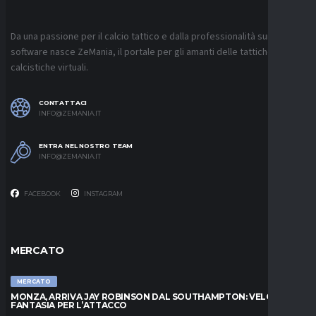
Da una passione per il calcio tattico e dalla professionalità sui
software nasce ZeMania, il portale per gli amanti delle tattiche
calcistiche virtuali.
CONTATTACI
INFO@ZEMANIA.IT
ENTRA NEL NOSTRO TEAM
INFO@ZEMANIA.IT
FACEBOOK
INSTAGRAM
MERCATO
MERCATO
MONZA, ARRIVA JAY ROBINSON DAL SOUTHAMPTON: VELOCITÀ E
FANTASIA PER L’ATTACCO