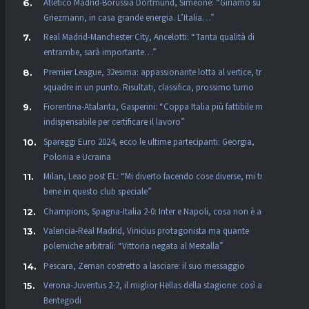
Atletico Madrid-Borussia Dortmund, Simeone: “Giriamo su
Griezmann, in casa grande energia. L’Italia…”
Real Madrid-Manchester City, Ancelotti: “Tanta qualità di
entrambe, sarà importante…”
Premier League, 32esima: appassionante lotta al vertice, tre
squadre in un punto. Risultati, classifica, prossimo turno
Fiorentina-Atalanta, Gasperini: “Coppa Italia più fattibile ma non
indispensabile per certificare il lavoro”
Spareggi Euro 2024, ecco le ultime partecipanti: Georgia,
Polonia e Ucraina
Milan, Leao post EL: “Mi diverto facendo cose diverse, mi trovo
bene in questo club speciale”
Champions, Spagna-Italia 2-0: Inter e Napoli, cosa non è andato
Valencia-Real Madrid, Vinicius protagonista ma quante
polemiche arbitrali: “Vittoria negata al Mestalla”
Pescara, Zeman costretto a lasciare: il suo messaggio
Verona-Juventus 2-2, il miglior Hellas della stagione: così al
Bentegodi