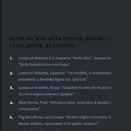
OLTRE AD “ATALANTA-VERONA, BARONI…
“,
LEGGI, ANCHE, AD ESEMPIO:
Liverpool-Atalanta 0-3, Gasperini: “Molto felici”. Scamacca:
“Notte fantastica ma non basta”
Liverpool-Atalanta, Gasperini: “Un modello, ci misureremo e
proveremo a fare bella figura con i più forti”
Liverpool-Atalanta, Klopp: “Gasperini ha idee che mi piacciono,
sa come organizzare una squadra”
Milan-Roma, Pioli: “Arriviamo bene, avversario di qualità che
conosciamo”
Psg-Barcellona, Luis Enrique: “Nostro miglior momento. Xavi?
Nessun dubbio, rappresento io lo spirito catalano”