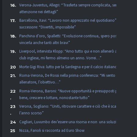
Verona-Juventus, Allegri: “Trasferta sempre complicata, serve
attenzione nei dettagli”
Barcellona, Xavi: “Lavoro non apprezzato nel quotidiano”. Al
successore: “Divertiti, impossibile”
Panchina d’oro, Spalletti: “Evoluzione continua, spero possano
vincerla anche tanti altri bravi”
Liverpool, intervista Klopp: “Amo tutto qui e non allenerò altro
club inglese, mi fermo almeno un anno. Vorrei…”
Morte Gigi Riva: lutto per la Sardegna e per il calcio italiano
Roma-Verona, De Rossi nella prima conferenza: “Mi sento
allenatore, l’obiettivo…”
Roma-Verona, Baroni: “Nuove opportunità e presupposti per far
bene, crescere e lottare, nonostante tutto”
Verona, Sogliano: “Uniti, ritrovare carattere e ciò che è scattato
l’anno scorso”
Cagliari, Luvumbo dev’essere una risorsa e non una soluzione
Nizza, Farioli si racconta ad Euro Show