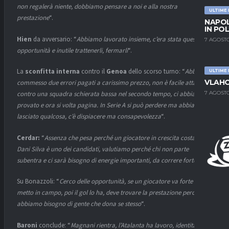
non regalerà niente, dobbiamo pensare a noi e alla nostra
ULTIME
prestazione
“.
NAPOL
IN PO
Hien
da avversario: “
Abbiamo lavorato insieme, c’era stata questa
7 AGOSTO
opportunità e inutile trattenerli, fermarli
“.
La
sconfitta interna
contro il
Genoa
dello scorso turno: “
Abbiamo
ULTIME
VLAHO
commesso due errori pagati a carissimo prezzo, non è facile attaccare
7 AGOSTO
contro una squadra schierata bassa nel secondo tempo, ci abbiamo
provato e ora si volta pagina. In Serie A si può perdere ma abbiamo
lasciato qualcosa, c’è dispiacere ma consapevolezza
“.
Cerdar:
“
Assenza che pesa perché un giocatore in crescita costante,
Dani Silva è uno dei candidati, valutiamo perché chi non parte
subentra e ci sarà bisogno di energie importanti, da correre forte
“.
Su Bonazzoli: “
Cerco delle opportunità, se un giocatore va forte lo
metto in campo, poi il gol lo ha, deve trovare la prestazione perché
abbiamo bisogno di gente che dona se stesso
“.
Baroni
conclude: “
Magnani rientra, l’Atalanta ha lavoro, identità forte