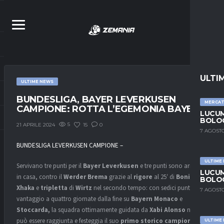
ULTI
ULTIME NEWS
BUNDESLIGA, BAYER LEVERKUSEN
MERCA
CAMPIONE: ROTTA L’EGEMONIA BAYERN
LUCUM
BOLOG
5
15
0
21 APRILE 2024
7 AGOSTO
BUNDESLIGA LEVERKUSEN CAMPIONE –
ULTIME
Servivano tre punti per il
Bayer Leverkusen
e tre punti sono arrivati,
LUCUM
in casa, contro il
Werder Brema
grazie al
rigore
al 25′ di
Boniface
,
BOLOG
Xhaka
e
tripletta
di
Wirtz
nel secondo tempo: con sedici punti di
7 AGOSTO
vantaggio a quattro giornate dalla fine su
Bayern Monaco
e
Stoccarda,
la squadra ottimamente guidata da
Xabi Alonso
non
può essere raggiunta e festeggia il suo
primo storico
campionato
,
ULTIME