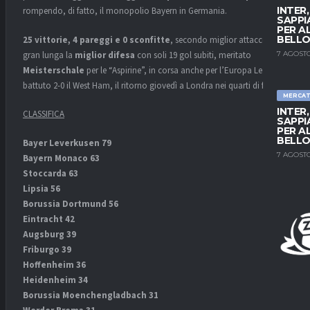
INTER
rompendo, di fatto, il monopolio Bayern in Germania.
SAPPI
PER A
BELLO
25 vittorie, 4 pareggi e 0 sconfitte
, secondo miglior attacco e di
7 AGOSTO
gran lunga la
miglior difesa
con soli 19 gol subiti, meritato
Meisterschale
per le “Aspirine”, in corsa anche per l’Europa League:
battuto 2-0 il West Ham, il ritorno giovedì a Londra nei quarti di finale.
MERCA
INTER
CLASSIFICA
SAPPI
PER A
BELLO
Bayer Leverkusen 79
7 AGOSTO
Bayern Monaco 63
Stoccarda 63
Lipsia 56
Borussia Dortmund 56
Eintracht 42
Augsburg 39
Friburgo 39
Hoffenheim 36
Heidenheim 34
Borussia Moenchengladbach 31