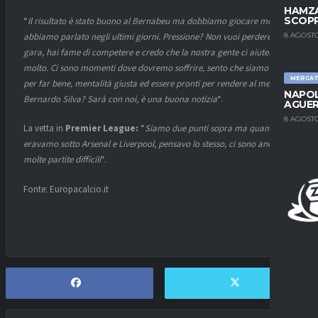
HAMZA
SCOPR
“
Il risultato è stato buono al Bernabeu ma dobbiamo giocare meglio,
8 AGOSTO
abbiamo parlato negli ultimi giorni. Pressione? Non vuoi perdere la
gara, hai fame di competere e credo che la nostra gente ci aiuterà
molto. Ci sono momenti dove dovremo soffrire, sento che siamo pronti
MERCA
per far bene, mentalità giusta ed essere pronti per rendere al meglio.
NAPOL
Bernardo Silva? Sarà con noi, è una buona notizia
“.
AGUER
8 AGOSTO
La vetta in
Premier League:
“
Siamo due punti sopra ma quando
eravamo sotto Arsenal e Liverpool, pensavo lo stesso, ci sono ancora
molte partite difficili
“.
Fonte: Europacalcio.it