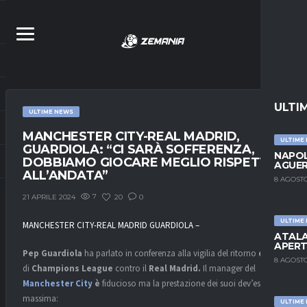
ULTI
ULTIME NEWS
MANCHESTER CITY-REAL MADRID,
ULTIME
GUARDIOLA: “CI SARÀ SOFFERENZA,
NAPOL
DOBBIAMO GIOCARE MEGLIO RISPETTO
AGUER
ALL’ANDATA”
8 AGOSTO
7
20
0
21 APRILE 2024
ULTIME
MANCHESTER CITY-REAL MADRID GUARDIOLA –
ATALA
APERT
Pep Guardiola
ha parlato in conferenza alla vigilia del ritorno
quarti
8 AGOSTO
di
Champions League
contro il
Real Madrid.
Il manager del
Manchester City
è
fiducioso ma la prestazione dei suoi dev’essere
massima:
ULTIME