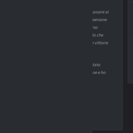
re le persone con me, in primis i giocatori per poi passare ai
i una grandissima società alle spalle, forte, tutte persone
 i tifosi, non dimentico nulla, hanno fatto un percorso
é lo si è fatto tutti insieme. Sono contento di quello che
i e la gente dopo pochi mesi indipendentemente dalle vittorie
orto, posso solo ringraziarlo per come si è comportato
Per il rinnovo sarà tempo e modo, qui mi trovo bene e ho