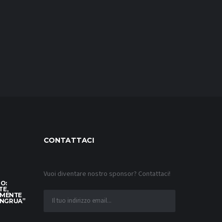
CONTATTACI
Vuoi diventare nostro sponsor? Contattaci!
TO:
TE,
AMENTE
ONGRUA”