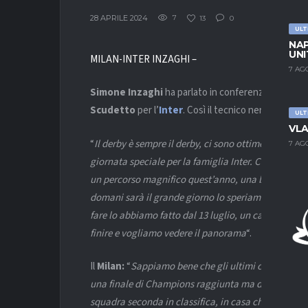
28 APRILE 2024
7
13
0
ULT
NAP
UNI
MILAN-INTER INZAGHI –
7 AG
Simone Inzaghi
ha parlato in conferenza stampa al
Scudetto
per l’
Inter
. Così il tecnico nerazzurro:
ULT
VLA
“
Il derby è sempre il derby, ci sono ottime sensazi
7 AG
giornata speciale per la famiglia Inter. Con i ragaz
un percorso magnifico quest’anno, una bellissima 
domani sarà il grande giorno lo speriamo, stiamo
fare lo abbiamo fatto dal 13 luglio, un campionato 
finire e vogliamo vedere il panorama
“.
Il
Milan:
“
Sappiamo bene che gli ultimi cinque derby
una finale di Champions raggiunta ma domani no
squadra seconda in classifica, in casa che farà di tut