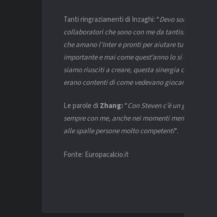
Tanti ringraziamenti di Inzaghi: “
Devo solo ringrazia
collaboratori che sono con me da tantissimi anni; po
che amano l’Inter e pronti per aiutare tutti insieme;
importante e mai come quest’anno lo si è fatto perch
siamo riusciti a creare, questa sinergia con i tifos
erano contenti di come vedevano giocare l’Inter”
.
Le parole di
Zhang:
“
Con Steven c’è un grande rapp
sempre con me, anche nei momenti meno splendidi. 
alle spalle persone molto competenti
“.
Fonte: Europacalcio.it