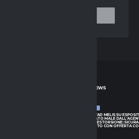
TO
ULTIME NEWS
ULTIME NEWS
ARRIVA JAY ROBINSON DAL
CAGLIARI, L’AD MELIS SU ESPOSI
PTON: VELOCITÀ E FANTASIA
“CONSIGLIATO MALE DALL’AGEN
TTACCO
QUASI UNA ESTORSIONE; SICUR
SUL MERCATO CON OFFERTA C
026
7 AGOSTO 2026