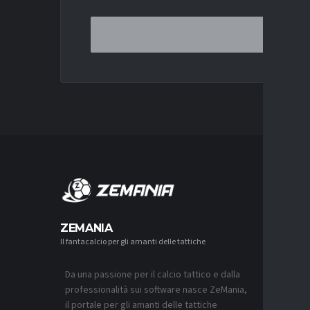
MERCA
ZEMANIA
Il fantacalcio per gli amanti delle tattiche
MERCATO
MONZA, 
SOUTHAM
PER L’A
Da una passione per il calcio tattico e dalla
7 AGOSTO 2
professionalità sui software nasce ZeMania,
il portale per gli amanti delle tattiche
MERCATO