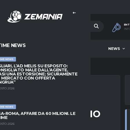
ENT
INF
TIME NEWS
HOME
BEST OF WEEK
NEWS
IME NEWS
LIARI, L’AD MELIS SU ESPOSITO:
NSIGLIATO MALE DALL’AGENTE,
SI UNA ESTORSIONE; SICURAMENTE
L MERCATO CON OFFERTA
NGRUA”
OSTO 2026
AGHI: “RINGRAZIO
IME NEWS
SI FINITA, VOGLIAMO
A-ROMA, AFFARE DA 60 MILIONI. LE
IME
AMA”
OSTO 2026