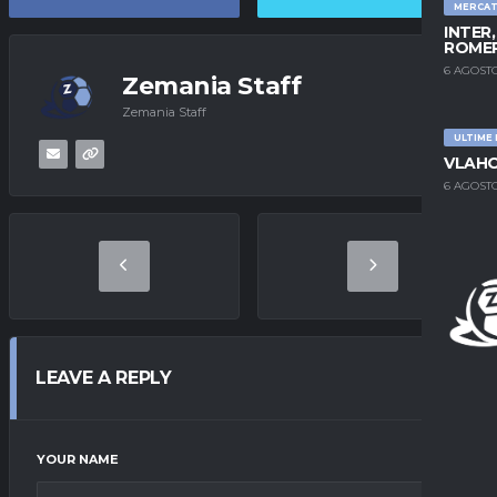
MERCA
INTER
ROMER
6 AGOSTO
Zemania Staff
Zemania Staff
ULTIME
VLAHO
6 AGOSTO
LEAVE A REPLY
YOUR NAME