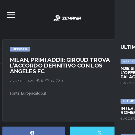
ULTI
MERCATO
MILAN, PRIMI ADDII: GIROUD TROVA
MERCA
L’ACCORDO DEFINITIVO CON LOS
NJIE S
ANGELES FC
L’OFF
PALAC
5
16
0
28 APRILE 2024
6 AGOSTO
Fonte: Europacalcio.it
ULTIME
INTER
ROMER
6 AGOSTO