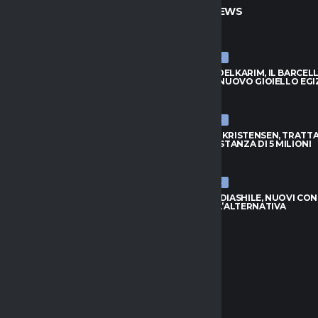
TO
ULTIME NEWS
ULTIME NEWS
BADIASHILE, NUOVI CONTATTI:
HAMZA ABDELKARIM, IL BARCEL
È L’ALTERNATIVA
SCOPRE IL NUOVO GIOIELLO EGI
026
8 AGOSTO 2026
ULTIME NEWS
S, DOUGLAS LUIZ VUOLE
ATALANTA-KRISTENSEN, TRATTA
: NO ALL’EVERTON
APERTA: DISTANZA DI 5 MILIONI
026
8 AGOSTO 2026
ULTIME NEWS
APOLI, L’ARGENTINO TORNA
NAPOLI-BADIASHILE, NUOVI CON
INO PER LA PORTA AZZURRA
AGUERD È L’ALTERNATIVA
026
8 AGOSTO 2026