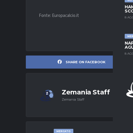
HAM
SCO
Fonte: Europacalcio.it
8 AG
ME
NAP
AGU
8 AG
SHARE ON FACEBOOK
Zemania Staff
Zemania Staff
MERCATO