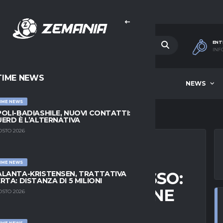
ENT
INF
TIME NEWS
HOME
BEST OF WEEK
NEWS
IME NEWS
OLI-BADIASHILE, NUOVI CONTATTI:
ERD È L’ALTERNATIVA
OSTO 2026
IME NEWS
 CIOFFI AD UN PASSO:
LANTA-KRISTENSEN, TRATTATIVA
RTA: DISTANZA DI 5 MILIONI
PER LA SOSTITUZIONE
OSTO 2026
IME NEWS