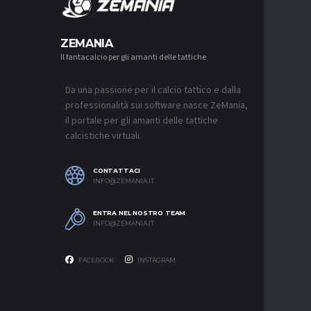
MERCA
ZEMANIA
Il fantacalcio per gli amanti delle tattiche
MERCATO
NAPOLI-
AGUERD 
Da una passione per il calcio tattico e dalla
8 AGOSTO 2
professionalità sui software nasce ZeMania,
MERCATO
il portale per gli amanti delle tattiche
JUVENTU
calcistiche virtuali.
RESTARE
8 AGOSTO 2
CONTATTACI
MERCATO
INFO@ZEMANIA.IT
MUSSO-N
NEL MIR
ENTRA NEL NOSTRO TEAM
8 AGOSTO 2
INFO@ZEMANIA.IT
FACEBOOK
INSTAGRAM