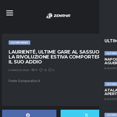
ULTI
ULTIME NEWS
LAURIENTÉ, ULTIME GARE AL SASSUOLO:
ULTIME
LA RIVOLUZIONE ESTIVA COMPORTERÀ
NAPOL
IL SUO ADDIO
AGUER
8 AGOSTO
8
15
0
5 MAGGIO 2024
Fonte: Europacalcio.it
ULTIME
ATALA
APERT
8 AGOSTO
ULTIME