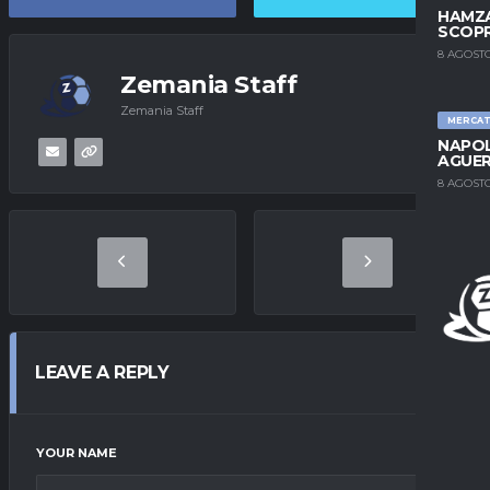
HAMZA
SCOPR
8 AGOSTO
Zemania Staff
Zemania Staff
MERCA
NAPOL
AGUER
8 AGOSTO
LEAVE A REPLY
YOUR NAME