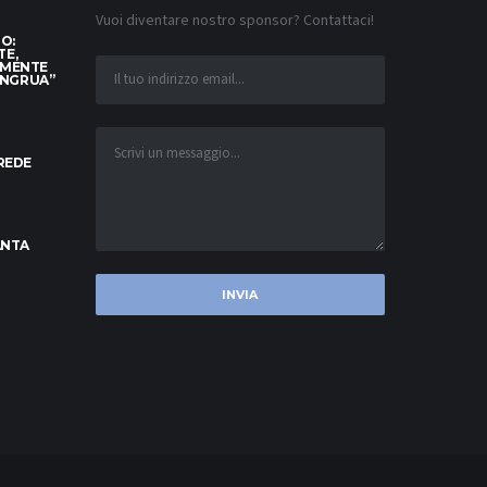
Vuoi diventare nostro sponsor? Contattaci!
TO:
TE,
AMENTE
ONGRUA”
CREDE
ANTA