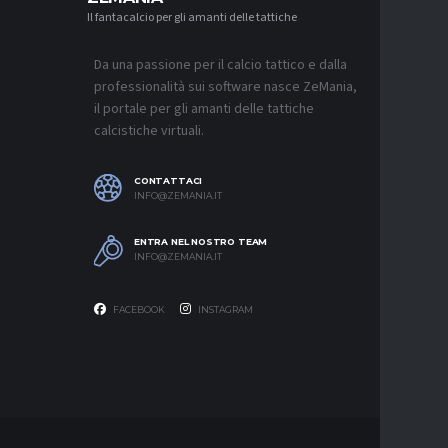
Il fantacalcio per gli amanti delle tattiche
MERCATO
MONZA, 
SOUTHAM
PER L’A
Da una passione per il calcio tattico e dalla
7 AGOSTO 2
professionalità sui software nasce ZeMania,
il portale per gli amanti delle tattiche
MERCATO
calcistiche virtuali.
CAGLIARI
“CONSIG
QUASI U
SUL MER
CONTATTACI
7 AGOSTO 2
INFO@ZEMANIA.IT
MERCATO
ENTRA NEL NOSTRO TEAM
VLAHOVI
INFO@ZEMANIA.IT
7 AGOSTO 2
FACEBOOK
INSTAGRAM