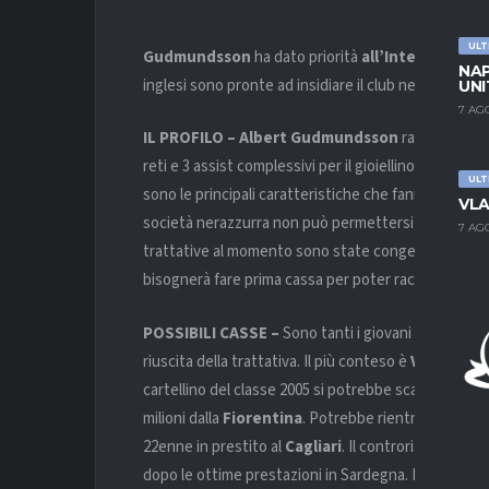
ULT
Gudmundsson
ha dato priorità
all’Inter
, che per
NAP
inglesi sono pronte ad insidiare il club nerazzurro,
UNI
7 AG
IL PROFILO – Albert Gudmundsson
rappresenta u
reti e 3 assist complessivi per il gioiellino attualmen
ULT
sono le principali caratteristiche che fanno di
Gudm
VLA
società nerazzurra non può permettersi di partecip
7 AG
trattative al momento sono state congelate sia perc
bisognerà fare prima cassa per poter raccogliere i 30
POSSIBILI CASSE –
Sono tanti i giovani nerazzurr
riuscita della trattativa. Il più conteso è
Valentin C
cartellino del classe 2005 si potrebbe scatenare una 
milioni dalla
Fiorentina
. Potrebbe rientrare nella t
22enne in prestito al
Cagliari
. Il controriscatto è f
dopo le ottime prestazioni in Sardegna. Hanno mer