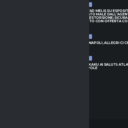
ULTIME NEWS
ARRIVA JAY ROBINSON DAL
CAGLIARI, L’AD MELIS SU ESPOSI
PTON: VELOCITÀ E FANTASIA
“CONSIGLIATO MALE DALL’AGEN
TTACCO
QUASI UNA ESTORSIONE; SICUR
SUL MERCATO CON OFFERTA C
026
7 AGOSTO 2026
ULTIME NEWS
, L’AD MELIS SU ESPOSITO:
LIATO MALE DALL’AGENTE,
VLAHOVIC-NAPOLI, ALLEGRI CI 
NA ESTORSIONE; SICURAMENTE
7 AGOSTO 2026
CATO CON OFFERTA CONGRUA”
026
ULTIME NEWS
NAPOLI, LUKAKU AI SALUTI: ATL
UNITED IN POLE
C-NAPOLI, ALLEGRI CI CREDE
7 AGOSTO 2026
026