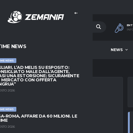
ENT
INF
TIME NEWS
HOME
BEST OF WEEK
NEWS
IME NEWS
LIARI, L’AD MELIS SU ESPOSITO:
NSIGLIATO MALE DALL’AGENTE,
SI UNA ESTORSIONE; SICURAMENTE
L MERCATO CON OFFERTA
NGRUA”
OSTO 2026
SON C’È, MA
IME NEWS
 PREMIER
A-ROMA, AFFARE DA 60 MILIONI. LE
IME
OSTO 2026