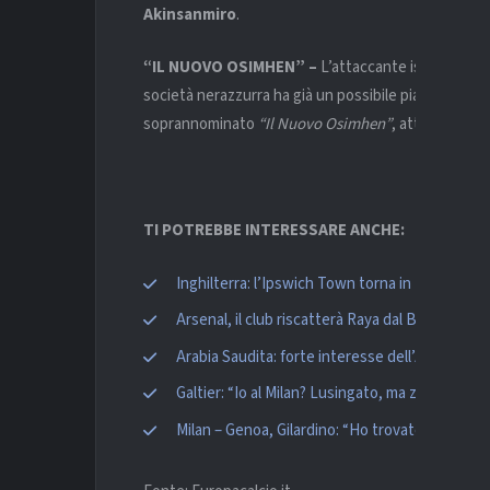
Akinsanmiro
.
“IL NUOVO OSIMHEN” –
L’attaccante islandese res
società nerazzurra ha già un possibile piano B. Si tr
soprannominato
“Il Nuovo Osimhen”
, attualmente
TI POTREBBE INTERESSARE ANCHE:
Inghilterra: l’Ipswich Town torna in Premier L
Arsenal, il club riscatterà Raya dal Brentford
Arabia Saudita: forte interesse dell’Al-Qadsia
Galtier: “Io al Milan? Lusingato, ma zero contat
Milan – Genoa, Gilardino: “Ho trovato l’accordo