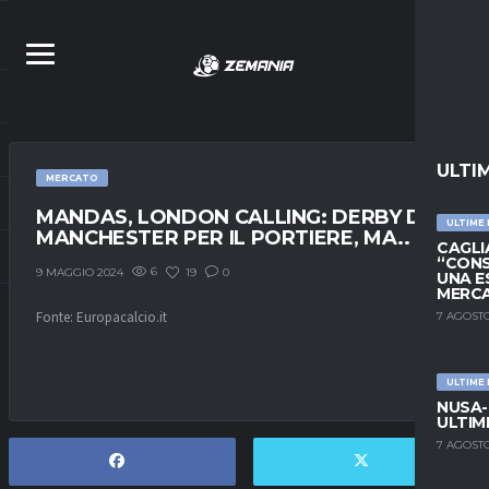
ULTI
MERCATO
MANDAS, LONDON CALLING: DERBY DI
ULTIME
MANCHESTER PER IL PORTIERE, MA..
CAGLIA
“CONS
6
19
0
9 MAGGIO 2024
UNA E
MERC
Fonte: Europacalcio.it
7 AGOSTO
ULTIME
NUSA-
ULTIM
7 AGOSTO