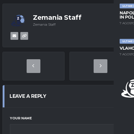
ULTIME
NAPOL
Zemania Staff
IN PO
7 AGOSTO
Zemania Staff
ULTIME
VLAHO
7 AGOSTO
LEAVE A REPLY
YOUR NAME