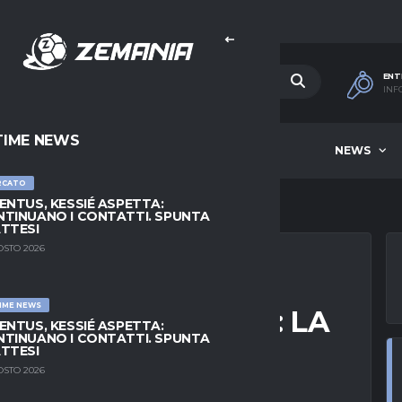
ENT
INF
TIME NEWS
HOME
BEST OF WEEK
NEWS
RCATO
ENTUS, KESSIÉ ASPETTA:
TINUANO I CONTATTI. SPUNTA
TTESI
OSTO 2026
IME NEWS
AIGNAN IN SALITA: LA
ENTUS, KESSIÉ ASPETTA:
TINUANO I CONTATTI. SPUNTA
L PORTIERE
TTESI
OSTO 2026