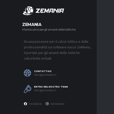
MERCA
ZEMANIA
Il fantacalcio per gli amanti delle tattiche
MERCATO
JUVENTU
CONTINU
FRATTES
Da una passione per il calcio tattico e dalla
9 AGOSTO 2
professionalità sui software nasce ZeMania,
il portale per gli amanti delle tattiche
MERCATO
calcistiche virtuali.
NAPOLI,
C’È ANC
9 AGOSTO 2
CONTATTACI
INFO@ZEMANIA.IT
MERCATO
JUVE, SU
NON HA I
ENTRA NEL NOSTRO TEAM
9 AGOSTO 2
INFO@ZEMANIA.IT
FACEBOOK
INSTAGRAM