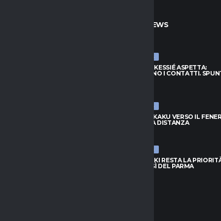
TO
ULTIME NEWS
ULTIME NEWS
S, KESSIÉ ASPETTA:
JUVENTUS, KESSIÉ ASPETTA:
ANO I CONTATTI. SPUNTA
CONTINUANO I CONTATTI. SPUN
I
FRATTESI
026
9 AGOSTO 2026
ULTIME NEWS
 LUKAKU VERSO IL FENERBAHCE:
NAPOLI, LUKAKU VERSO IL FENE
ORA DISTANZA
C’È ANCORA DISTANZA
026
9 AGOSTO 2026
ULTIME NEWS
ZUKI RESTA LA PRIORITÀ: IL PSG
JUVE, SUZUKI RESTA LA PRIORITÀ
L SÌ DEL PARMA
NON HA IL SÌ DEL PARMA
026
9 AGOSTO 2026