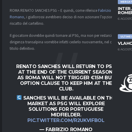
MERCA
INTER
ROMA RENATO SANCHES PSG – E quindi, come riferisce
Fabrizio
ROMER
Romano
, i giallorossi avrebbero deciso di non azionare l’opzione del
6 AGOSTO
riscatto del cartellino.
Il giocatore dovrebbe quindi tornare al PSG, ma non per restarci. La
ULTIME
dirigenza transalpina vorrebbe infatti cederlo nuovamente, nel caso a
VLAHO
titolo definitivo.
6 AGOSTO
RENATO SANCHES WILL RETURN TO PSG
AT THE END OF THE CURRENT SEASON,
AS ROMA WILL NOT TRIGGER €15M BUY
OPTION CLAUSE TO KEEP HIM AT THE
CLUB.
SANCHES WILL BE AVAILABLE ON THE
MARKET AS PSG WILL EXPLORE
SOLUTIONS FOR PORTUGUESE
MIDFIELDER.
PIC.TWITTER.COM/R2UKVIFBOL
— FABRIZIO ROMANO