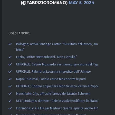
(@FABRIZIOROMANO)
MAY 5, 2024
LEGGI ANCHE:
Bologna, arriva Santiago Castro: “Risultato del lavoro, sono
felice”
Lazio, Lotito: “Bernardeschi? Non c’è nulla”
UFFICIALE: Gabriel Moscardo è un nuovo giocatore del Psg
UFFICIALE: Pafundi al Losanna in prestito dall’Udinese
Napoli-Zielinski, l’addio causa tensione tra le parti
UFFICIALE: Doppio colpo per il Monza: ecco Zerbin e Popovic
Manchester City, ufficiale l’arrivo del talento Echeverri
UEFA, Boban si dimette: “Ceferin vuole modificare lo Statuto”
Fiorentina, c’è la fila per Martinez Quarta: spunta anche il PSG