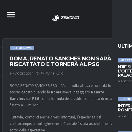
ULTI
ULTIME NEWS
ROMA, RENATO SANCHES NON SARÀ
MERCA
RISCATTATO E TORNERÀ AL PSG
NJIE S
L’OFF
18
18
0
9 MAGGIO 2024
PALAC
6 AGOSTO
ROMA RENATO SANCHES PSG – C’era molta attesa e curiosità lo
scorso agosto quando la
Roma
aveva ingaggiato
Renato
Sanches
dal
PSG
con la formula del prestito con diritto di riscatto
ULTIME
fissato a 15 milioni.
INTER
ROMER
6 AGOSTO
Tuttavia, complici anche diversi infortuni, l’esperienza del
centrocampista portoghese nella Capitale è stata assolutamente al di
sotto delle aspettative.