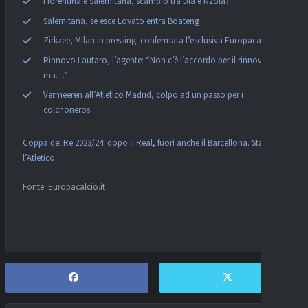
Fiorentina e Salernitana, scambio tra Dia e Nzola?
Salernitana, se esce Lovato entra Boateng
Zirkzee, Milan in pressing: confermata l’esclusiva Europacalcio!
Rinnovo Lautaro, l’agente: “Non c’è l’accordo per il rinnovo,
ma…”
Vermeeren all’Atletico Madrid, colpo ad un passo per i
colchoneros
Coppa del Re 2023/24: dopo il Real, fuori anche il Barcellona. Stasera
l’Atletico
Fonte: Europacalcio.it