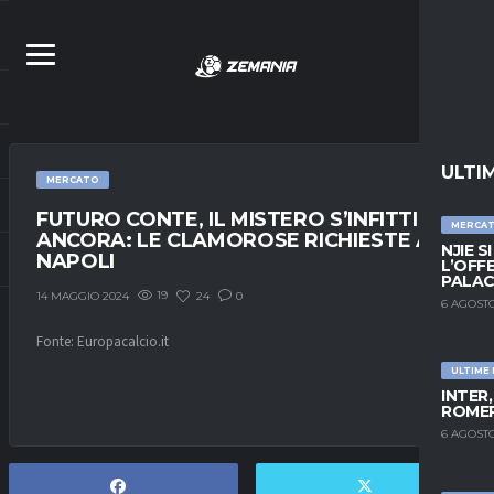
ULTI
MERCATO
FUTURO CONTE, IL MISTERO S’INFITTISCE
MERCA
ANCORA: LE CLAMOROSE RICHIESTE AL
NJIE S
NAPOLI
L’OFF
PALAC
19
24
0
14 MAGGIO 2024
6 AGOSTO
Fonte: Europacalcio.it
ULTIME
INTER
ROMER
6 AGOSTO