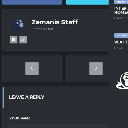
MERCA
INTER
ROMER
6 AGOSTO
Zemania Staff
Zemania Staff
ULTIME
VLAHO
6 AGOSTO
LEAVE A REPLY
YOUR NAME