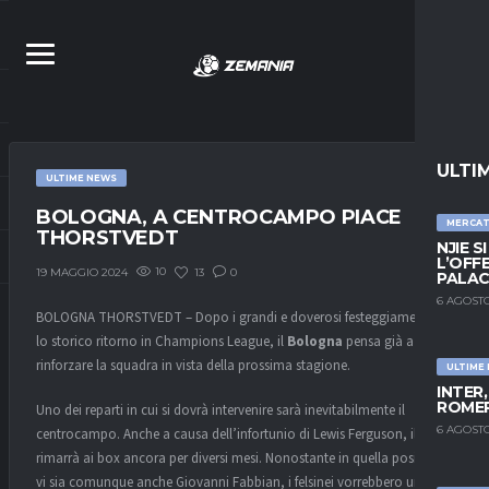
ULTI
ULTIME NEWS
BOLOGNA, A CENTROCAMPO PIACE
MERCA
THORSTVEDT
NJIE S
L’OFF
10
13
0
19 MAGGIO 2024
PALAC
6 AGOSTO
BOLOGNA THORSTVEDT – Dopo i grandi e doverosi festeggiamenti per
lo storico ritorno in Champions League, il
Bologna
pensa già a
rinforzare la squadra in vista della prossima stagione.
ULTIME
INTER
ROMER
Uno dei reparti in cui si dovrà intervenire sarà inevitabilmente il
6 AGOSTO
centrocampo. Anche a causa dell’infortunio di Lewis Ferguson, il quale
rimarrà ai box ancora per diversi mesi. Nonostante in quella posizione
vi sia comunque anche Giovanni Fabbian, i felsinei vorrebbero una