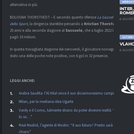
MERCA
alternativa in più.
INTER
ROMER
BOLOGNA THORSTVEDT – E secondo quanto riferisce
La Gazzetta
6 AGOSTO
dello Sport
, la dirigenza starebbe pensando a
Kristian Thorstvedt
,
25 anni e alla seconda stagione al
Sassuolo
, che a luglio 2022 lo
pagò 10 milioni.
ULTIME
VLAHO
In questa travagliata stagione dei neroverdi, il giocatore norvegese è
6 AGOSTO
stato una delle poche note positive, con 6 gol in 32 presenze.
LEGGI ANCHE:
Arabia Saudita: l’Al Hilal vince il suo diciannovesimo campionato
Milan, per la mediana idea Ugarte
Vardy e il Como, talmente strano da poter divenire realtà: “Non
lo so…”
Real Madrid, l’agente di Modric: “Il suo futuro? Presto sarà
chiaro”