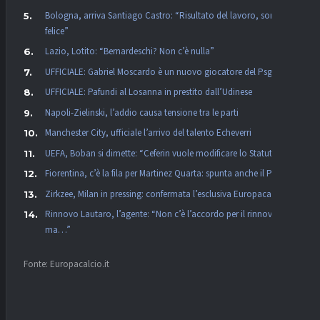
Bologna, arriva Santiago Castro: “Risultato del lavoro, sono
felice”
Lazio, Lotito: “Bernardeschi? Non c’è nulla”
UFFICIALE: Gabriel Moscardo è un nuovo giocatore del Psg
UFFICIALE: Pafundi al Losanna in prestito dall’Udinese
Napoli-Zielinski, l’addio causa tensione tra le parti
Manchester City, ufficiale l’arrivo del talento Echeverri
UEFA, Boban si dimette: “Ceferin vuole modificare lo Statuto”
Fiorentina, c’è la fila per Martinez Quarta: spunta anche il PSG
Zirkzee, Milan in pressing: confermata l’esclusiva Europacalcio!
Rinnovo Lautaro, l’agente: “Non c’è l’accordo per il rinnovo,
ma…”
Fonte: Europacalcio.it