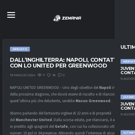
ULTI
MERCATO
DALL’INGHILTERRA: NAPOLI, CONTATTI
MERCA
CON LO UNITED PER GREENWOOD
JUVEN
CONTA
4
18
0
19 MAGGIO 2024
9 AGOSTO
NAPOLI UNITED GREENWOOD – Uno degli obiettivi del
Napoli
in vista
della prossima stagione, che dovrà essere di riscatto e di rilancio dopo
ULTIME
quest’ultima più che deludente, sarebbe
Mason Greenwood
.
JUVEN
CONTA
Stiamo parlando del fantasista inglese di 22 anni e di proprietà
9 AGOSTO
del
Manchester United
. Dalla scorsa estate, per rilanciarsi, è andato
in prestito agli spagnoli del
Getafe
, con cui ha collezionato ottimi
numeri: 10 gol in 34 presenze. Attirando quindi l’interesse di alcuni
ULTIME