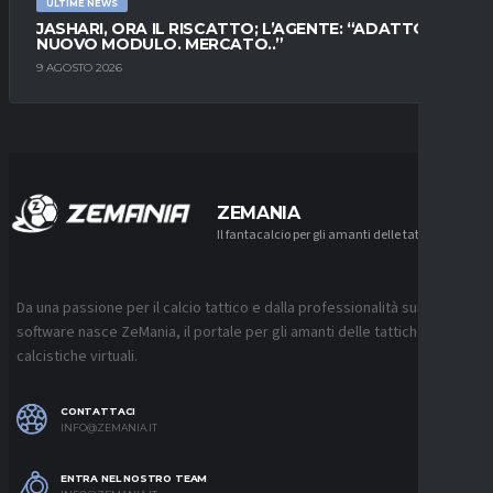
ULTIME NEWS
JASHARI, ORA IL RISCATTO; L’AGENTE: “ADATTO AL
NUOVO MODULO. MERCATO..”
9 AGOSTO 2026
ZEMANIA
Il fantacalcio per gli amanti delle tattiche
Da una passione per il calcio tattico e dalla professionalità sui
software nasce ZeMania, il portale per gli amanti delle tattiche
calcistiche virtuali.
CONTATTACI
INFO@ZEMANIA.IT
ENTRA NEL NOSTRO TEAM