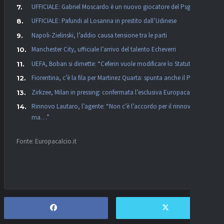
UFFICIALE: Gabriel Moscardo è un nuovo giocatore del Psg
UFFICIALE: Pafundi al Losanna in prestito dall’Udinese
Napoli-Zielinski, l’addio causa tensione tra le parti
Manchester City, ufficiale l’arrivo del talento Echeverri
UEFA, Boban si dimette: “Ceferin vuole modificare lo Statuto”
Fiorentina, c’è la fila per Martinez Quarta: spunta anche il PSG
Zirkzee, Milan in pressing: confermata l’esclusiva Europacalcio!
Rinnovo Lautaro, l’agente: “Non c’è l’accordo per il rinnovo,
ma…”
Fonte: Europacalcio.it