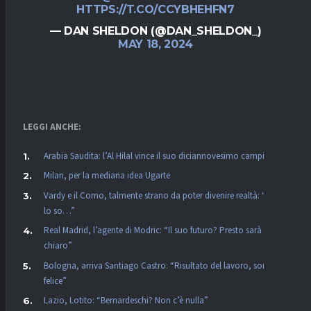
HTTPS://T.CO/CCYBHEHFN7
— DAN SHELDON (@DAN_SHELDON_)
MAY 18, 2024
LEGGI ANCHE:
Arabia Saudita: l’Al Hilal vince il suo diciannovesimo campionato
Milan, per la mediana idea Ugarte
Vardy e il Como, talmente strano da poter divenire realtà: “Non
lo so…”
Real Madrid, l’agente di Modric: “Il suo futuro? Presto sarà
chiaro”
Bologna, arriva Santiago Castro: “Risultato del lavoro, sono
felice”
Lazio, Lotito: “Bernardeschi? Non c’è nulla”