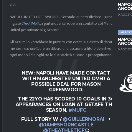
NAPOL
club.
ANCO
9 AGOSTO
NAPOLI UNITED GREENWOOD – Secondo quanto riferisce il gironale
inglese
The Athletic
, i partenopei sarebbero in contatto col Manchester
United per arrivare al giocatore.
MERCA
NAPOL
Gli azzurri lo vorrebbero in prestito con eventuale diritto di riscatto,
ANCO
mentre i
red devils
preferirebbero una cessione a titolo definitivo. A
9 AGOSTO
ogni modo i dialoghi tra le due società ci sono e proseguiranno.
NEW: NAPOLI HAVE MADE CONTACT
WITH MANCHESTER UNITED OVER A
POSSIBLE DEAL FOR MASON
GREENWOOD.
THE 22YO HAS SCORED 10 GOALS IN 34
APPEARANCES ON LOAN AT GETAFE THIS
SEASON.
#MUFC
FULL STORY W /
@GUILLERMORAI_
+
@JAMESHORNCASTLE
@THEATHLETICFC
: