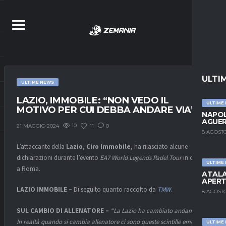
ULTI
ULTIME NEWS
LAZIO, IMMOBILE: “NON VEDO IL
ULTIME
MOTIVO PER CUI DEBBA ANDARE VIA”
NAPOL
AGUER
10
11
0
21 MAGGIO 2024
8 AGOSTO
L’attaccante della
Lazio
,
Ciro Immobile
, ha rilasciato alcune
dichiarazioni durante l’evento
EA7 World Legends Padel Tour
in corso
ULTIME
a Roma.
ATALA
APERT
LAZIO IMMOBILE –
Di seguito quanto raccolto da
TMW
.
8 AGOSTO
SUL CAMBIO DI ALLENATORE –
“La Lazio ha cambiato andamento?
In realtà quando si cambia allenatore ci sono queste scintille emotive
ULTIME