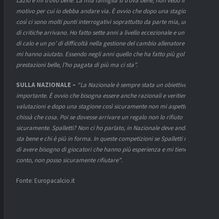
Lazio e mi trovo bene. La mia famiglia si trova bene, non vedo il
motivo per cui io debba andare via. È ovvio che dopo una stagione
così ci sono molti punti interrogativi soprattutto da parte mia, un po’
di critiche arrivano. Ho fatto sette anni a livello eccezionale e un anno
di calo e un po’ di difficoltà nella gestione del cambio allenatore non
mi hanno aiutato. Essendo negli anni quello che ha fatto più gol e più
prestazioni belle, l’ho pagata di più ma ci sta”.
SULLA NAZIONALE –
“La Nazionale è sempre stata un obiettivo, è
importante. È ovvio che bisogna essere anche razionali e veritieri nelle
valutazioni e dopo una stagione così sicuramente non mi aspetto
chissà che cosa. Poi se dovesse arrivare un regalo non lo rifiuto
sicuramente. Spalletti? Non ci ho parlato, in Nazionale deve andare chi
sta bene e chi è più in forma. In queste competizioni se Spalletti ritiene
di avere bisogno di giocatori che hanno più esperienza e mi tiene
conto, non posso sicuramente rifiutare”
.
Fonte: Europacalcio.it