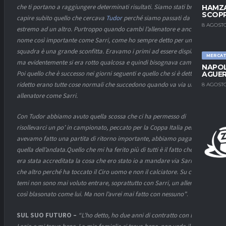
che ti portano a raggiungere determinati risultati. Siamo stati bravi a
HAMZA
SCOPR
capire subito quello che cercava
Tudor
perché siamo passati da un
8 AGOSTO
estremo ad un altro. Purtroppo quando cambi l’allenatore e anche di
nome così importante come Sarri, come ho sempre detto per una
squadra è una grande sconfitta. Eravamo i primi ad essere dispiaciuti,
MERCA
ma evidentemente si era rotto qualcosa e quindi bisognava cambiare.
NAPOL
Poi quello che è successo nei giorni seguenti e quello che si è detto e
AGUER
ridetto erano tutte cose normali che succedono quando va via un
8 AGOSTO
allenatore come Sarri.
Con Tudor abbiamo avuto quella scossa che ci ha permesso di
risollevarci un po’ in campionato, peccato per la Coppa Italia perché
avevamo fatto una partita di ritorno importante, abbiamo pagato
quella dell’andata.Quello che mi ha ferito più di tutti è il fatto che mi
era stata accreditata la cosa che ero stato io a mandare via Sarri. Più
che altro perché ha toccato il Ciro uomo e non il calciatore. Su certi
temi non sono mai voluto entrare, soprattutto con Sarri, un allenatore
così blasonato come lui. Ma non l’avrei mai fatto con nessuno”
.
SUL SUO FUTURO –
“L’ho detto, ho due anni di contratto con la