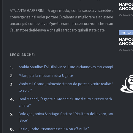
NAPOL
ANCO
ATALANTA GASPERINI – A ogni modo, con la società vi sarebbe stata
9 AGOSTO
convergenza nel voler portare l’Atalanta a migliorare e ad essere
ancora più competitiva. Queste erano le rassicurazioni che intanto
l’allenatore desiderava e che gli sarebbero quindi state date.
MERCA
NAPOL
ANCO
9 AGOSTO
LEGGI ANCHE:
Arabia Saudita: l’Al Hilal vince il suo diciannovesimo campionato
Milan, per la mediana idea Ugarte
Vardy e il Como, talmente strano da poter divenire realtà: “Non
lo so…”
Real Madrid, l’agente di Modric: “Il suo futuro? Presto sarà
chiaro”
Bologna, arriva Santiago Castro: “Risultato del lavoro, sono
felice”
Lazio, Lotito: “Bernardeschi? Non c’è nulla”