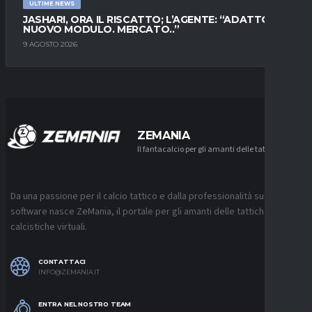
ULTIME NEWS
JASHARI, ORA IL RISCATTO; L’AGENTE: “ADATTO AL
NUOVO MODULO. MERCATO..”
9 AGOSTO 2026
ZEMANIA
Il fantacalcio per gli amanti delle tattiche
Da una passione per il calcio tattico e dalla professionalità sui
software nasce ZeMania, il portale per gli amanti delle tattiche
calcistiche virtuali.
CONTATTACI
INFO@ZEMANIA.IT
ENTRA NEL NOSTRO TEAM