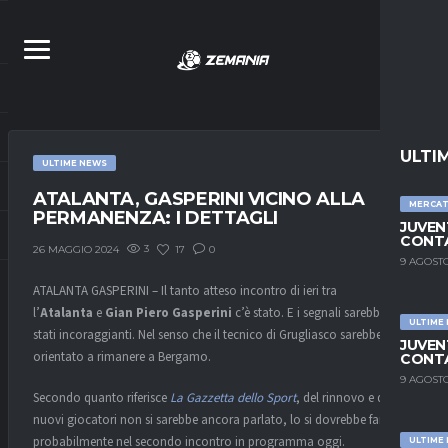
ULTI
ULTIME NEWS
ATALANTA, GASPERINI VICINO ALLA
MERCA
PERMANENZA: I DETTAGLI
JUVEN
CONTA
3
17
0
26 MAGGIO 2024
9 AGOSTO
ATALANTA GASPERINI – Il tanto atteso incontro di ieri tra
l’
Atalanta
e
Gian Piero Gasperini
c’è stato. E i segnali sarebbero
ULTIME
stati incoraggianti. Nel senso che il tecnico di Grugliasco sarebbe
JUVEN
orientato a rimanere a Bergamo.
CONTA
9 AGOSTO
Secondo quanto riferisce
La Gazzetta dello Sport
, del rinnovo e dei
nuovi giocatori non si sarebbe ancora parlato, lo si dovrebbe fare
probabilmente nel secondo incontro in programma oggi.
ULTIME