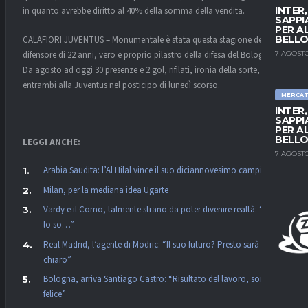
INTER
in quanto avrebbe diritto al 40% della somma della vendita.
SAPPI
PER A
BELLO
CALAFIORI JUVENTUS – Monumentale è stata questa stagione del
7 AGOSTO
difensore di 22 anni, vero e proprio pilastro della difesa del Bologna.
Da agosto ad oggi 30 presenze e 2 gol, rifilati, ironia della sorte,
entrambi alla Juventus nel posticipo di lunedì scorso.
MERCA
INTER
SAPPI
PER A
BELLO
LEGGI ANCHE:
7 AGOSTO
Arabia Saudita: l’Al Hilal vince il suo diciannovesimo campionato
Milan, per la mediana idea Ugarte
Vardy e il Como, talmente strano da poter divenire realtà: “Non
lo so…”
Real Madrid, l’agente di Modric: “Il suo futuro? Presto sarà
chiaro”
Bologna, arriva Santiago Castro: “Risultato del lavoro, sono
felice”