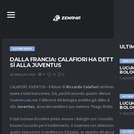
ULTI
ULTIME NEWS
DALLA FRANCIA: CALAFIORI HA DETTO
MERCA
SÌ ALLA JUVENTUS
LUCUM
BOLOG
4
13
0
26 MAGGIO 2024
7 AGOSTO
CALAFIORI JUVENTUS – Il futuro di
Riccardo Calafiori
sembrerebbe
essere a tinte bianconere. Già, perché secondo quanto riferisce
ULTIME
Footmercato.net
, il difensore del Bologna avrebbe già detto sì
LUCUM
alla
Juventus
, dove ritroverebbe il suo mentore Thiago Motta.
BOLOG
7 AGOSTO
Il club torinese dovrebbe presto avviare i dialoghi con i rossoblu per
trovare l’accordo per il trasferimento. A osservare con attenzione
questa operazione ci sarebbe poi il Basilea, ex squadra del giocatore,
ULTIME