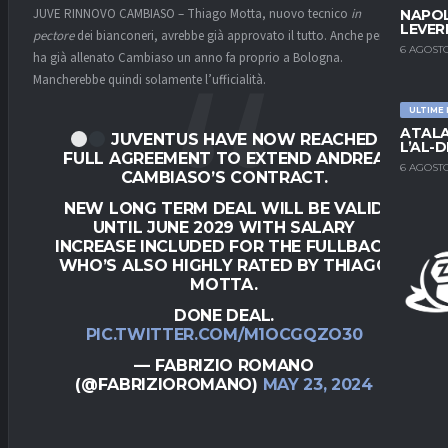
JUVE RINNOVO CAMBIASO – Thiago Motta, nuovo tecnico
in
NAPOL
LEVER
pectore
dei bianconeri, avrebbe già approvato il tutto. Anche perché
6 AGOSTO
ha già allenato Cambiaso un anno fa proprio a Bologna.
Mancherebbe quindi solamente l’ufficialità.
ULTIME
ATALA
JUVENTUS HAVE NOW REACHED
L’AL-D
FULL AGREEMENT TO EXTEND ANDREA
6 AGOSTO
CAMBIASO’S CONTRACT.
NEW LONG TERM DEAL WILL BE VALID
UNTIL JUNE 2029 WITH SALARY
INCREASE INCLUDED FOR THE FULLBACK
WHO’S ALSO HIGHLY RATED BY THIAGO
MOTTA.
DONE DEAL.
PIC.TWITTER.COM/M1OCGQZO30
— FABRIZIO ROMANO
(@FABRIZIOROMANO)
MAY 23, 2024