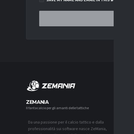
SAVE MY NAME AND EMAIL IN THIS BROWSER F
MERCA
ZEMANIA
Il fantacalcio per gli amanti delle tattiche
MERCATO
JUVENTUS
L’ACCOR
Da una passione per il calcio tattico e dalla
8 AGOSTO 2
professionalità sui software nasce ZeMania,
MERCATO