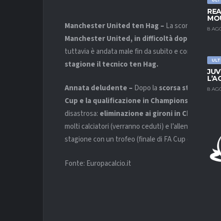
REA
MOU
Manchester United ten Hag –
La scorsa stagione
8 AG
Manchester United, in difficoltà dopo l’addio
tuttavia è andata male fin da subito e come riporta
ULT
stagione il tecnico ten Hag.
JUV
L’A
Annata deludente –
Dopo la
scorsa stagione
co
8 AG
Cup e la qualificazione in Champions League
c
disastrosa:
eliminazione ai gironi in Champions 
molti calciatori (verranno ceduti) e l’allenatore
ten
stagione con un trofeo (finale di FA Cup contro il M
Fonte: Europacalcio.it