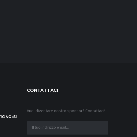
CONTATTACI
Vuoi diventare nostro sponsor? Contattaci!
CINO: SI