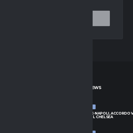
OR THE NEXT TIME I COMMENT.
TO
ULTIME NEWS
ULTIME NEWS
, ZIRKZEE HA DETTO SÌ: VICINO
BADIASHILE-NAPOLI, ACCORDO VI
DO CON LO UNITED
TRATTA COL CHELSEA
026
8 AGOSTO 2026
ULTIME NEWS