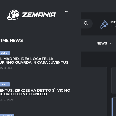
ENT
INF
TIME NEWS
HOME
BEST OF WEEK
NEWS
RCATO
L MADRID, IDEA LOCATELLI:
RINHO GUARDA IN CASA JUVENTUS
OSTO 2026
RCATO
ED, FINISCE
ENTUS, ZIRKZEE HA DETTO SÌ: VICINO
CCORDO CON LO UNITED
TEN HAG
OSTO 2026
IME NEWS