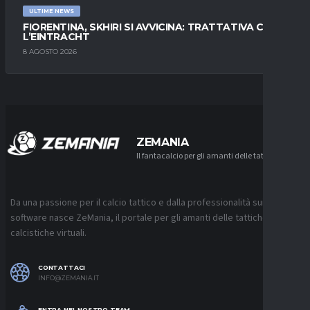
ULTIME NEWS
FIORENTINA, SKHIRI SI AVVICINA: TRATTATIVA CON
L’EINTRACHT
8 AGOSTO 2026
ZEMANIA
Il fantacalcio per gli amanti delle tattiche
Da una passione per il calcio tattico e dalla professionalità sui
software nasce ZeMania, il portale per gli amanti delle tattiche
calcistiche virtuali.
CONTATTACI
INFO@ZEMANIA.IT
ENTRA NEL NOSTRO TEAM