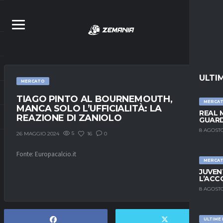
ULTI
MERCATO
TIAGO PINTO AL BOURNEMOUTH,
MERCA
MANCA SOLO L’UFFICIALITÀ: LA
REAL 
REAZIONE DI ZANIOLO
GUARD
8 AGOSTO
5
16
0
26 MAGGIO 2024
Fonte: Europacalcio.it
MERCA
JUVEN
L’ACC
8 AGOSTO
ULTIME