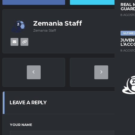
REAL 
GUARD
8 AGOSTO
Zemania Staff
Zemania Staff
ULTIME
JUVEN
L’ACC
8 AGOSTO
LEAVE A REPLY
YOUR NAME