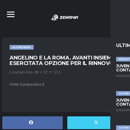
ULTI
ULTIME NEWS
ANGELINO E LA ROMA, AVANTI INSIEME:
MERCA
ESERCITATA OPZIONE PER IL RINNOVO
JUVEN
CONTA
4
17
0
2 GIUGNO 2024
9 AGOSTO
Fonte: Europacalcio.it
ULTIME
JUVEN
CONTA
9 AGOSTO
ULTIME