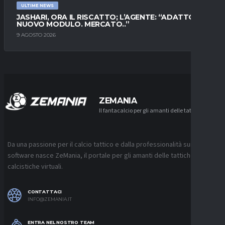
ULTIME NEWS
JASHARI, ORA IL RISCATTO; L’AGENTE: “ADATTO AL
NUOVO MODULO. MERCATO..”
9 AGOSTO 2026
ZEMANIA
Il fantacalcio per gli amanti delle tattiche
Da una passione per il calcio tattico e dalla professionalità sui
software nasce ZeMania, il portale per gli amanti delle tattiche
calcistiche virtuali.
CONTATTACI
INFO@ZEMANIA.IT
ENTRA NEL NOSTRO TEAM