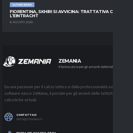
ULTIME NEWS
FIORENTINA, SKHIRI SI AVVICINA: TRATTATIVA CON
L’EINTRACHT
8 AGOSTO 2026
ZEMANIA
Il fantacalcio per gli amanti delle tattiche
Da una passione per il calcio tattico e dalla professionalità sui
software nasce ZeMania, il portale per gli amanti delle tattiche
calcistiche virtuali.
CONTATTACI
INFO@ZEMANIA.IT
ENTRA NEL NOSTRO TEAM