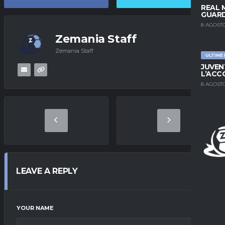
REAL 
GUARD
8 AGOSTO
Zemania Staff
Zemania Staff
ULTIME
JUVEN
L’ACC
8 AGOSTO
LEAVE A REPLY
YOUR NAME