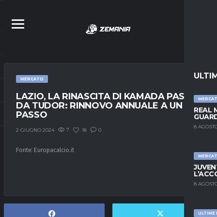
ULTI
MERCATO
LAZIO, LA RINASCITA DI KAMADA PASSA
MERCA
DA TUDOR: RINNOVO ANNUALE A UN
REAL 
PASSO
GUARD
8 AGOSTO
7
18
0
2 GIUGNO 2024
Fonte: Europacalcio.it
MERCA
JUVEN
L’ACC
8 AGOSTO
ULTIME