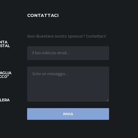
CONTATTACI
Vuoi diventare nostro sponsor? Contattaci!
INTA
YSTAL
MAGLIA
OCCO”
ELERA