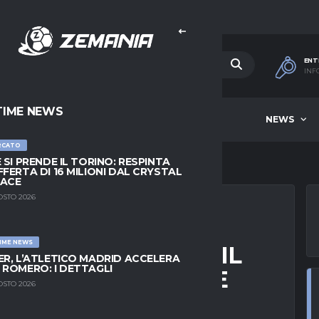
ENT
INF
TIME NEWS
HOME
BEST OF WEEK
NEWS
RCATO
E SI PRENDE IL TORINO: RESPINTA
FFERTA DI 16 MILIONI DAL CRYSTAL
LACE
OSTO 2026
IME NEWS
TRO DA LEADER E IL
ER, L’ATLETICO MADRID ACCELERA
 ROMERO: I DETTAGLI
TUALE: UN’ESTATE
OSTO 2026