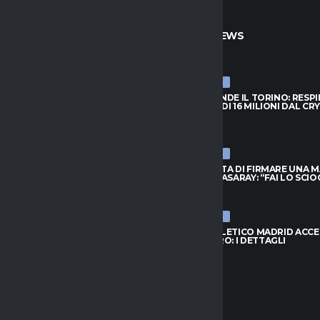
TO
ULTIME NEWS
ULTIME NEWS
PRENDE IL TORINO: RESPINTA
NJIE SI PRENDE IL TORINO: RESP
A DI 16 MILIONI DAL CRYSTAL
L’OFFERTA DI 16 MILIONI DAL CR
PALACE
026
6 AGOSTO 2026
ULTIME NEWS
FIUTA DI FIRMARE UNA MAGLIA
LEAO RIFIUTA DI FIRMARE UNA 
ATASARAY: “FAI LO SCIOCCO”
DEL GALATASARAY: “FAI LO SCI
026
6 AGOSTO 2026
ULTIME NEWS
 ORA IL RISCATTO; L’AGENTE:
INTER, L’ATLETICO MADRID ACC
 AL NUOVO MODULO.
PER ROMERO: I DETTAGLI
..”
6 AGOSTO 2026
026