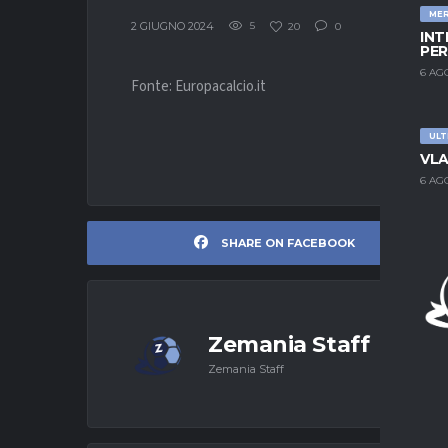
ME
2 GIUGNO 2024
5
20
0
INT
PER
6 AG
Fonte: Europacalcio.it
ULT
VLA
6 AG
SHARE ON FACEBOOK
Zemania Staff
Zemania Staff