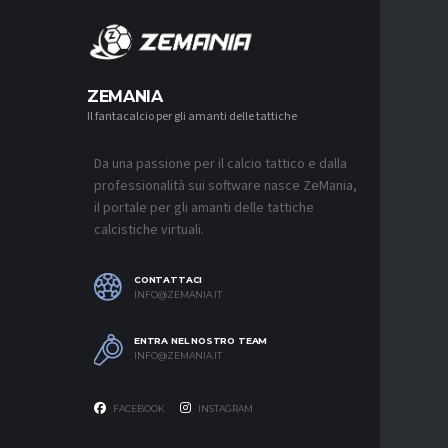
MERCA
ZEMANIA
Il fantacalcio per gli amanti delle tattiche
MERCATO
NJIE SI 
L’OFFERT
PALACE
Da una passione per il calcio tattico e dalla
6 AGOSTO 2
professionalità sui software nasce ZeMania,
il portale per gli amanti delle tattiche
MERCATO
calcistiche virtuali.
LEAO RI
DEL GAL
6 AGOSTO 2
CONTATTACI
INFO@ZEMANIA.IT
MERCATO
JASHARI,
“ADATTO
ENTRA NEL NOSTRO TEAM
MERCATO
INFO@ZEMANIA.IT
6 AGOSTO 2
FACEBOOK
INSTAGRAM