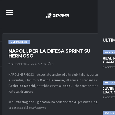
ULTI
ULTIME NEWS
NAPOLI, PER LA DIFESA SPRINT SU
MERCA
HERMOSO
REAL 
GUARD
5
18
0
2 GIUGNO 2024
8 AGOSTO
NAPOLI HERMOSO – Accostato anche ad altri club italiani, tra cui Inter
e Juventus, il futuro di
Mario Hermoso
, 28 anni e in scadenza con
MERCA
l’
Atletico Madrid
, potrebbe essere al
Napoli
, che sarebbe molto
JUVEN
forte sul difensore.
L’ACC
8 AGOSTO
In questa stagione il giocatore ha collezionato 45 presenze e 2 gol con
la casacca del
colchoneros
.
ULTIME