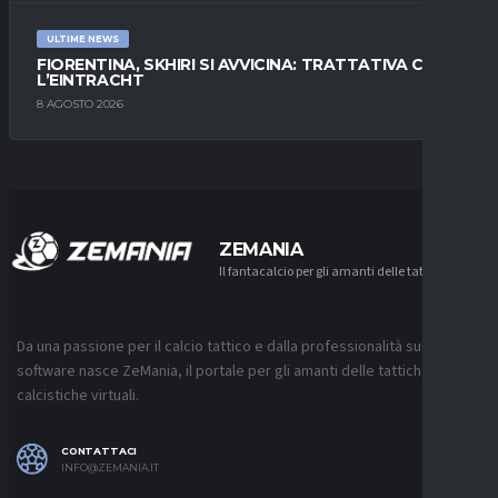
ULTIME NEWS
FIORENTINA, SKHIRI SI AVVICINA: TRATTATIVA CON
L’EINTRACHT
8 AGOSTO 2026
ZEMANIA
Il fantacalcio per gli amanti delle tattiche
Da una passione per il calcio tattico e dalla professionalità sui
software nasce ZeMania, il portale per gli amanti delle tattiche
calcistiche virtuali.
CONTATTACI
INFO@ZEMANIA.IT