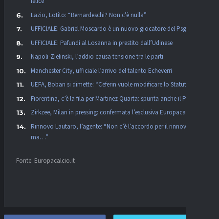
felice”
Lazio, Lotito: “Bernardeschi? Non c’è nulla”
UFFICIALE: Gabriel Moscardo è un nuovo giocatore del Psg
UFFICIALE: Pafundi al Losanna in prestito dall’Udinese
Napoli-Zielinski, l’addio causa tensione tra le parti
Manchester City, ufficiale l’arrivo del talento Echeverri
UEFA, Boban si dimette: “Ceferin vuole modificare lo Statuto”
Fiorentina, c’è la fila per Martinez Quarta: spunta anche il PSG
Zirkzee, Milan in pressing: confermata l’esclusiva Europacalcio!
Rinnovo Lautaro, l’agente: “Non c’è l’accordo per il rinnovo,
ma…”
Fonte: Europacalcio.it