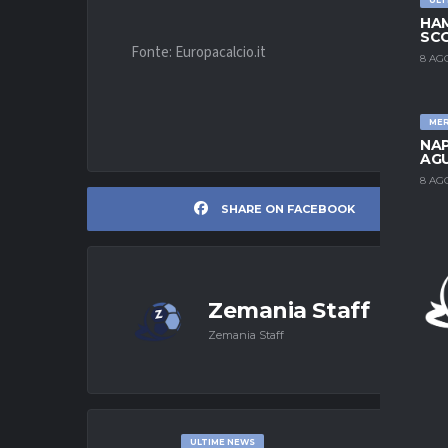
HAM
SCO
Fonte: Europacalcio.it
8 AG
ME
NAP
AGU
8 AG
SHARE ON FACEBOOK
Zemania Staff
Zemania Staff
ULTIME NEWS