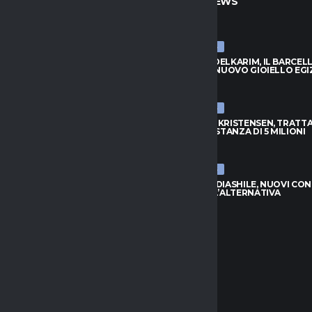
TO
ULTIME NEWS
ULTIME NEWS
BADIASHILE, NUOVI CONTATTI:
HAMZA ABDELKARIM, IL BARCEL
È L’ALTERNATIVA
SCOPRE IL NUOVO GIOIELLO EGI
026
8 AGOSTO 2026
ULTIME NEWS
S, DOUGLAS LUIZ VUOLE
ATALANTA-KRISTENSEN, TRATTA
: NO ALL’EVERTON
APERTA: DISTANZA DI 5 MILIONI
026
8 AGOSTO 2026
ULTIME NEWS
APOLI, L’ARGENTINO TORNA
NAPOLI-BADIASHILE, NUOVI CON
INO PER LA PORTA AZZURRA
AGUERD È L’ALTERNATIVA
026
8 AGOSTO 2026