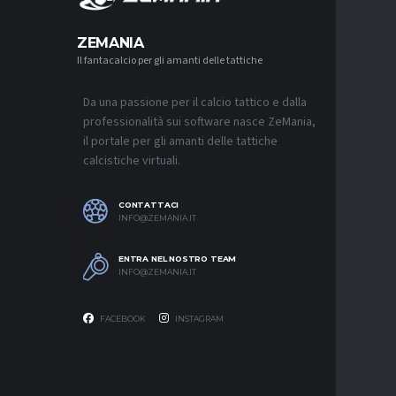
MERCA
ZEMANIA
Il fantacalcio per gli amanti delle tattiche
MERCATO
NAPOLI-
AGUERD 
Da una passione per il calcio tattico e dalla
8 AGOSTO 2
professionalità sui software nasce ZeMania,
MERCATO
il portale per gli amanti delle tattiche
JUVENTU
calcistiche virtuali.
RESTARE
8 AGOSTO 2
CONTATTACI
MERCATO
INFO@ZEMANIA.IT
MUSSO-N
NEL MIR
ENTRA NEL NOSTRO TEAM
8 AGOSTO 2
INFO@ZEMANIA.IT
FACEBOOK
INSTAGRAM