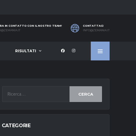
RA IN CONTATTO CON IL NOSTRO TEAM!
CONTATTACI
O@ZEMANIA.IT
INFO@ZEMANIA.IT
RISULTATI
CERCA
CATEGORIE