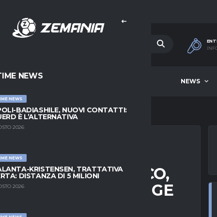
ENT
INF
TIME NEWS
HOME
BEST OF WEEK
NEWS
IME NEWS
OLI-BADIASHILE, NUOVI CONTATTI:
ERD È L’ALTERNATIVA
OSTO 2026
IME NEWS
RE BAYERN MONACO,
LANTA-KRISTENSEN, TRATTATIVA
RTA: DISTANZA DI 5 MILIONI
IATO DA RUMENIGGE
OSTO 2026
IME NEWS