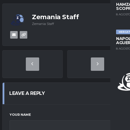
HAMZA
SCOPR
8 AGOSTO
Zemania Staff
Zemania Staff
MERCA
NAPOL
AGUER
8 AGOSTO
LEAVE A REPLY
YOUR NAME