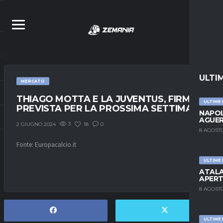
ULTI
MERCATO
THIAGO MOTTA E LA JUVENTUS, FIRMA
ULTIME
PREVISTA PER LA PROSSIMA SETTIMANA
NAPOL
AGUER
3
18
0
2 GIUGNO 2024
8 AGOSTO
Fonte: Europacalcio.it
ULTIME
ATALA
APERT
8 AGOSTO
ULTIME