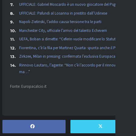
UFFICIALE: Gabriel Moscardo è un nuovo giocatore del Psg
UFFICIALE: Pafundi al Losanna in prestito dall’Udinese
Napoli-Zielinski, l’addio causa tensione tra le parti
Manchester City, ufficiale l’arrivo del talento Echeverri
UEFA, Boban si dimette: “Ceferin vuole modificare lo Statuto”
Fiorentina, c’è la fila per Martinez Quarta: spunta anche il PSG
Zirkzee, Milan in pressing: confermata l’esclusiva Europacalcio!
Rinnovo Lautaro, l’agente: “Non c’è l’accordo per il rinnovo,
ma…”
Fonte: Europacalcio.it