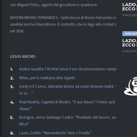
LAZIO
con Miguel Pinho, agente del giocatore in questione.
ECCO 
9 AGOSTO
BAYERN BRUNO FERNANDES – Sulle tracce di Bruno Fernandes ci
sarebbe anche il Barcellona. Il contratto che lo lega allo United scade
nel 2026.
MERCA
LAZIO
ECCO 
9 AGOSTO
LEGGI ANCHE:
Arabia Saudita: l’Al Hilal vince il suo diciannovesimo campionato
Milan, per la mediana idea Ugarte
Vardy e il Como, talmente strano da poter divenire realtà: “Non
lo so…”
Real Madrid, l’agente di Modric: “Il suo futuro? Presto sarà
chiaro”
Bologna, arriva Santiago Castro: “Risultato del lavoro, sono
felice”
Lazio, Lotito: “Bernardeschi? Non c’è nulla”