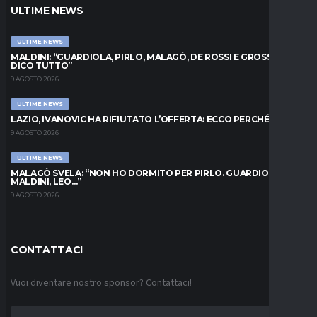
ULTIME NEWS
ULTIME NEWS
MALDINI: “GUARDIOLA, PIRLO, MALAGÒ, DE ROSSI E GROSSO: VI
DICO TUTTO”
9 AGOSTO 2026
ULTIME NEWS
LAZIO, IVANOVIC HA RIFIUTATO L’OFFERTA: ECCO PERCHÉ
9 AGOSTO 2026
ULTIME NEWS
MALAGÒ SVELA: “NON HO DORMITO PER PIRLO. GUARDIOLA,
MALDINI, LEO…”
9 AGOSTO 2026
CONTATTACI
Vuoi diventare nostro sponsor? Contattaci!