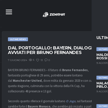
ULTI
ULTIME NEWS
DAL PORTOGALLO: BAYERN, DIALOGHI
ULTIME
AVVIATI PER BRUNO FERNANDES
MALDI
ROSSI
5
13
0
7 GIUGNO 2024
9 AGOSTO
BAYERN BRUNO FERNANDES – Il futuro di
Bruno Fernandes
,
fantasista portoghese di 29 anni, potrebbe essere lontano
ULTIME
dal
Manchester United
, dove milita da gennaio 2020 e con cui in
MALAG
questa stagione, culminata con la vittoria della FA Cup, ha
PIRLO
collezionato 48 presenze e 13 gol.
9 AGOSTO
Secondo quanto riferisce il giornale lusitano
O Jogo
,
sul fantasista ci
sarebbe forte il
Bayern Monaco
, che avrebbe già iniziato a parlare
ULTIME