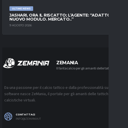
ULTIME NEWS
JASHARI, ORA IL RISCATTO; L’AGENTE: “ADATTO AL
NUOVO MODULO. MERCATO..”
9 AGOSTO 2026
ZEMANIA
Il fantacalcio per gli amanti delle tattiche
Da una passione per il calcio tattico e dalla professionalità sui
software nasce ZeMania, il portale per gli amanti delle tattiche
calcistiche virtuali.
CONTATTACI
INFO@ZEMANIA.IT