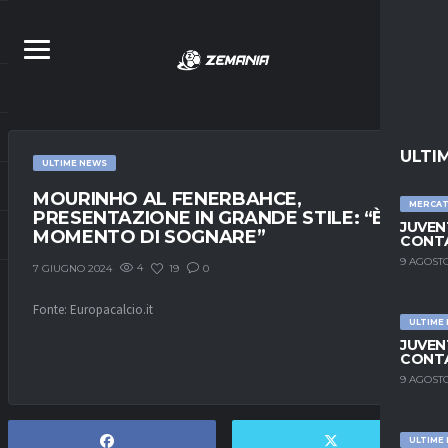
ULTI
ULTIME NEWS
MOURINHO AL FENERBAHCE,
MERCA
PRESENTAZIONE IN GRANDE STILE: “È IL
JUVEN
MOMENTO DI SOGNARE”
CONTA
9 AGOSTO
4
19
0
7 GIUGNO 2024
Fonte: Europacalcio.it
ULTIME
JUVEN
CONTA
9 AGOSTO
ULTIME