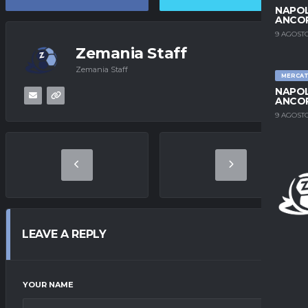
NAPOL
ANCO
9 AGOSTO
Zemania Staff
Zemania Staff
MERCA
NAPOL
ANCO
9 AGOSTO
LEAVE A REPLY
YOUR NAME