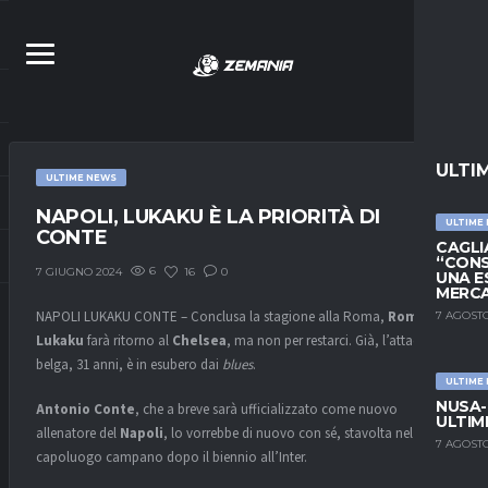
ULTI
ULTIME NEWS
NAPOLI, LUKAKU È LA PRIORITÀ DI
ULTIME
CONTE
CAGLIA
“CONS
6
16
0
7 GIUGNO 2024
UNA E
MERC
NAPOLI LUKAKU CONTE – Conclusa la stagione alla Roma,
Romelu
7 AGOSTO
Lukaku
farà ritorno al
Chelsea
, ma non per restarci. Già, l’attaccante
belga, 31 anni, è in esubero dai
blues
.
ULTIME
NUSA-
Antonio Conte
, che a breve sarà ufficializzato come nuovo
ULTIM
allenatore del
Napoli
, lo vorrebbe di nuovo con sé, stavolta nel
7 AGOSTO
capoluogo campano dopo il biennio all’Inter.