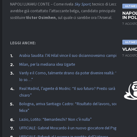
NAPOLI LUKAKU CONTE – Come rivela
Sky Sport
,
tecnico di Lecce
ULTIME
avrebbe già contattato l’attaccante belga, candidato principale a
NAPOL
IN PO
sostituire
Victor Osimhen
, sul quale ci sarebbe ora l’Arsenal.
7 AGOSTO
LEGGI ANCHE:
ULTIME
VLAHO
Arabia Saudita: l’Al Hilal vince il suo diciannovesimo campionato
7 AGOSTO
Milan, per la mediana idea Ugarte
Vardy e il Como, talmente strano da poter divenire realtà: “Non
lo so…”
Real Madrid, l’agente di Modric: “Il suo futuro? Presto sarà
chiaro”
Bologna, arriva Santiago Castro: “Risultato del lavoro, sono
felice”
Lazio, Lotito: “Bernardeschi? Non c’è nulla”
UFFICIALE: Gabriel Moscardo è un nuovo giocatore del Psg
UFFICIALE: Pafundi al Losanna in prestito dall’Udinese