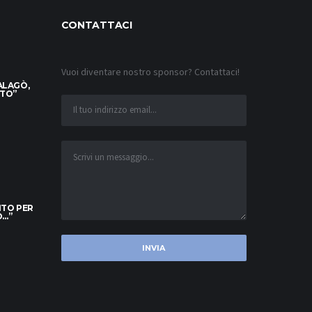
CONTATTACI
Vuoi diventare nostro sponsor? Contattaci!
ALAGÒ,
TTO”
ITO PER
O…”