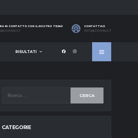
RA IN CONTATTO CON IL NOSTRO TEAM!
CONTATTACI
O@ZEMANIA.IT
INFO@ZEMANIA.IT
RISULTATI
CERCA
CATEGORIE