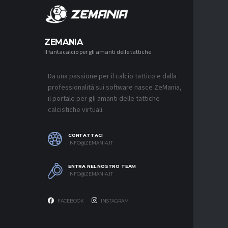
MERCA
ZEMANIA
Il fantacalcio per gli amanti delle tattiche
MERCATO
LAZIO, I
L’OFFER
Da una passione per il calcio tattico e dalla
9 AGOSTO 2
professionalità sui software nasce ZeMania,
MERCATO
il portale per gli amanti delle tattiche
JUVENTU
calcistiche virtuali.
CONTINU
FRATTES
9 AGOSTO 2
CONTATTACI
INFO@ZEMANIA.IT
MERCATO
NAPOLI,
C’È ANC
ENTRA NEL NOSTRO TEAM
9 AGOSTO 2
INFO@ZEMANIA.IT
FACEBOOK
INSTAGRAM