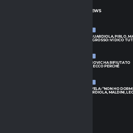
TO
ULTIME NEWS
ULTIME NEWS
VANOVIC HA RIFIUTATO
MALDINI: “GUARDIOLA, PIRLO, M
TA: ECCO PERCHÉ
DE ROSSI E GROSSO: VI DICO TU
026
9 AGOSTO 2026
ULTIME NEWS
S, KESSIÉ ASPETTA:
LAZIO, IVANOVIC HA RIFIUTATO
ANO I CONTATTI. SPUNTA
L’OFFERTA: ECCO PERCHÉ
I
9 AGOSTO 2026
026
ULTIME NEWS
MALAGÒ SVELA: “NON HO DORM
 LUKAKU VERSO IL FENERBAHCE:
PIRLO. GUARDIOLA, MALDINI, LE
ORA DISTANZA
9 AGOSTO 2026
026