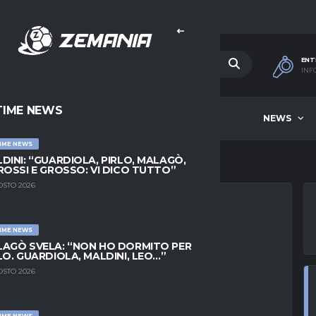
ENT
INF
TIME NEWS
HOME
BEST OF WEEK
NEWS
IME NEWS
DINI: “GUARDIOLA, PIRLO, MALAGÒ,
ROSSI E GROSSO: VI DICO TUTTO”
OSTO 2026
IME NEWS
LMA APPARENTE:
AGÒ SVELA: “NON HO DORMITO PER
LO. GUARDIOLA, MALDINI, LEO…”
LUB; MA SPUNTA
OSTO 2026
OSA
IME NEWS