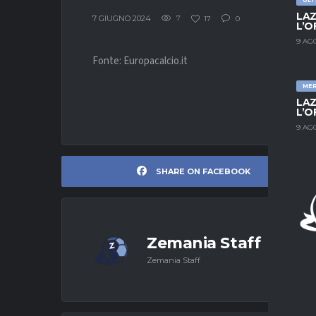
LAZ
7 GIUGNO 2024
7
17
0
L’O
9 AG
Fonte: Europacalcio.it
ME
LAZ
L’O
9 AG
SHARE ON FACEBOOK
Zemania Staff
Zemania Staff