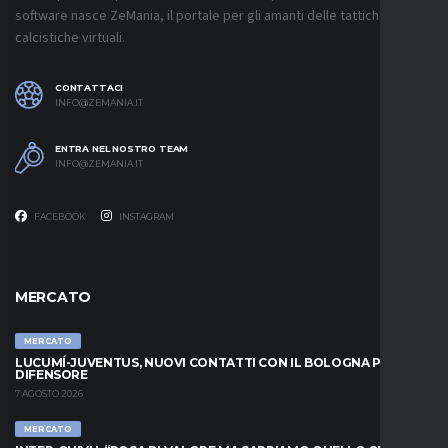
software nasce ZeMania, il portale per gli amanti delle tattiche
calcistiche virtuali.
CONTATTACI
INFO@ZEMANIA.IT
ENTRA NEL NOSTRO TEAM
INFO@ZEMANIA.IT
FACEBOOK
INSTAGRAM
MERCATO
MERCATO
LUCUMÍ-JUVENTUS, NUOVI CONTATTI CON IL BOLOGNA PER IL
DIFENSORE
7 AGOSTO 2026
MERCATO