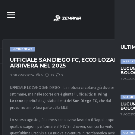
ULTI
ULTIME NEWS
UFFICIALE SAN DIEGO FC, ECCO LOZANO.
MERCA
ARRIVERÀ NEL 2025
LUCUM
BOLOG
5
19
0
9 GIUGNO 2024
7 AGOSTO
UFFICIALE LOZANO SAN DIEGO – La notizia circolava già diverse
settimane, ma nelle scorse ore è giunta l’ufficialità:
Hirving
ULTIME
Lozano
ripartirà dagli statunitensi del
San Diego FC
, che dal
LUCUM
prossimo anno farà parte della MLS.
BOLOG
7 AGOSTO
Lo scorso agosto, l’ala messicana aveva lasciato il Napoli dopo
quattro stagioni per tornare al PSV Eindhoven, con cui ha vinto
quest’ultima Eredivisie. La nuova avventura in Nordamerica avrà avvio
ULTIME