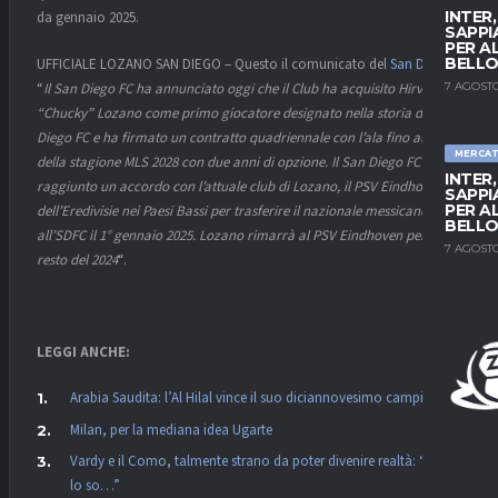
INTER
da gennaio 2025.
SAPPI
PER A
BELLO
UFFICIALE LOZANO SAN DIEGO – Questo il comunicato del
San Diego
:
7 AGOSTO
“
Il San Diego FC ha annunciato oggi che il Club ha acquisito Hirving
“Chucky” Lozano come primo giocatore designato nella storia del San
Diego FC e ha firmato un contratto quadriennale con l’ala fino alla fine
MERCA
della stagione MLS 2028 con due anni di opzione. Il San Diego FC ha
INTER
raggiunto un accordo con l’attuale club di Lozano, il PSV Eindhoven,
SAPPI
PER A
dell’Eredivisie nei Paesi Bassi per trasferire il nazionale messicano
BELLO
all’SDFC il 1° gennaio 2025. Lozano rimarrà al PSV Eindhoven per il
7 AGOSTO
resto del 2024
“.
LEGGI ANCHE:
Arabia Saudita: l’Al Hilal vince il suo diciannovesimo campionato
Milan, per la mediana idea Ugarte
Vardy e il Como, talmente strano da poter divenire realtà: “Non
lo so…”