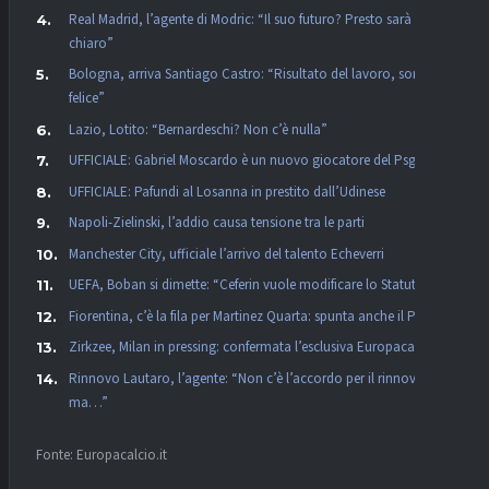
Real Madrid, l’agente di Modric: “Il suo futuro? Presto sarà
chiaro”
Bologna, arriva Santiago Castro: “Risultato del lavoro, sono
felice”
Lazio, Lotito: “Bernardeschi? Non c’è nulla”
UFFICIALE: Gabriel Moscardo è un nuovo giocatore del Psg
UFFICIALE: Pafundi al Losanna in prestito dall’Udinese
Napoli-Zielinski, l’addio causa tensione tra le parti
Manchester City, ufficiale l’arrivo del talento Echeverri
UEFA, Boban si dimette: “Ceferin vuole modificare lo Statuto”
Fiorentina, c’è la fila per Martinez Quarta: spunta anche il PSG
Zirkzee, Milan in pressing: confermata l’esclusiva Europacalcio!
Rinnovo Lautaro, l’agente: “Non c’è l’accordo per il rinnovo,
ma…”
Fonte: Europacalcio.it