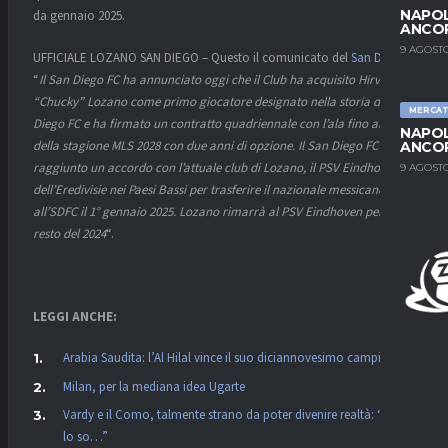
NAPOL
da gennaio 2025.
ANCO
9 AGOSTO
UFFICIALE LOZANO SAN DIEGO – Questo il comunicato del
San Diego
:
“
Il San Diego FC ha annunciato oggi che il Club ha acquisito Hirving
“Chucky” Lozano come primo giocatore designato nella storia del San
MERCA
Diego FC e ha firmato un contratto quadriennale con l’ala fino alla fine
NAPOL
della stagione MLS 2028 con due anni di opzione. Il San Diego FC ha
ANCO
raggiunto un accordo con l’attuale club di Lozano, il PSV Eindhoven,
9 AGOSTO
dell’Eredivisie nei Paesi Bassi per trasferire il nazionale messicano
all’SDFC il 1° gennaio 2025. Lozano rimarrà al PSV Eindhoven per il
resto del 2024
“.
LEGGI ANCHE:
Arabia Saudita: l’Al Hilal vince il suo diciannovesimo campionato
Milan, per la mediana idea Ugarte
Vardy e il Como, talmente strano da poter divenire realtà: “Non
lo so…”