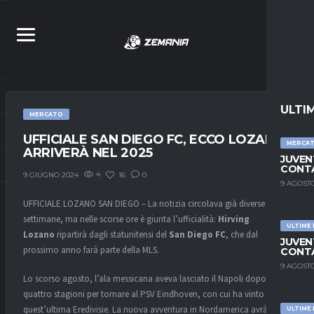
ULTI
MERCATO
UFFICIALE SAN DIEGO FC, ECCO LOZANO.
MERCA
ARRIVERÀ NEL 2025
JUVEN
CONTA
4
16
0
9 GIUGNO 2024
9 AGOSTO
UFFICIALE LOZANO SAN DIEGO – La notizia circolava già diverse
settimane, ma nelle scorse ore è giunta l’ufficialità:
Hirving
ULTIME
Lozano
ripartirà dagli statunitensi del
San Diego FC
, che dal
JUVEN
prossimo anno farà parte della MLS.
CONTA
9 AGOSTO
Lo scorso agosto, l’ala messicana aveva lasciato il Napoli dopo
quattro stagioni per tornare al PSV Eindhoven, con cui ha vinto
quest’ultima Eredivisie. La nuova avventura in Nordamerica avrà avvio
ULTIME