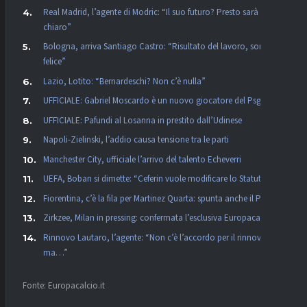
Real Madrid, l’agente di Modric: “Il suo futuro? Presto sarà
chiaro”
Bologna, arriva Santiago Castro: “Risultato del lavoro, sono
felice”
Lazio, Lotito: “Bernardeschi? Non c’è nulla”
UFFICIALE: Gabriel Moscardo è un nuovo giocatore del Psg
UFFICIALE: Pafundi al Losanna in prestito dall’Udinese
Napoli-Zielinski, l’addio causa tensione tra le parti
Manchester City, ufficiale l’arrivo del talento Echeverri
UEFA, Boban si dimette: “Ceferin vuole modificare lo Statuto”
Fiorentina, c’è la fila per Martinez Quarta: spunta anche il PSG
Zirkzee, Milan in pressing: confermata l’esclusiva Europacalcio!
Rinnovo Lautaro, l’agente: “Non c’è l’accordo per il rinnovo,
ma…”
Fonte: Europacalcio.it