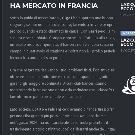
HA MERCATO IN FRANCIA
LAZIO
ECCO 
9 AGOSTO
Sotto la guida di mister Baroni,
Gigot
ha disputato una buona
stagione, seppur non da titolarissimo, facendosi trovare sempre
pronto quando è stato chiamato in causa. Con
Sarri
però, la musica
MERCA
sembra esser cambiata. Complice anche un infortunio alla caviglia
LAZIO
ECCO 
rimediato nel precampionato, il francese non è ancora sceso in
9 AGOSTO
campo in quest’avvio di stagione e inoltre non è il profilo preferito dal
tecnico toscano per il suo gioco.
Ora che
Gigot
sta risolvendo i suoi problemi fisici, l’obiettivo sarà
ritrovare la piena condizione e cercare una squadra in grado di
garantirgli maggiore continuità. Alcuni club francesi stanno
monitorando la situazione e non è da escludere che il classe ’93 possa
fare ritorno in patria per chiudere la carriera.
Lato società,
Lotito
e
Fabiani
cercheranno di far partire il difensore
per una cifra quanto più possibile vicina ai 4 milioni sborsati
nell’agosto 2024, ma non sarà facile. La formula preferita è il
trasferimento a titolo definitivo, così da liberarsi anche dell’ingaggio