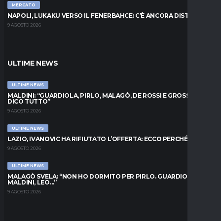
MERCATO
NAPOLI, LUKAKU VERSO IL FENERBAHCE: C’È ANCORA DISTANZA
9 AGOSTO 2026
ULTIME NEWS
ULTIME NEWS
MALDINI: “GUARDIOLA, PIRLO, MALAGÒ, DE ROSSI E GROSSO: VI
DICO TUTTO”
9 AGOSTO 2026
ULTIME NEWS
LAZIO, IVANOVIC HA RIFIUTATO L’OFFERTA: ECCO PERCHÉ
9 AGOSTO 2026
ULTIME NEWS
MALAGÒ SVELA: “NON HO DORMITO PER PIRLO. GUARDIOLA,
MALDINI, LEO…”
9 AGOSTO 2026