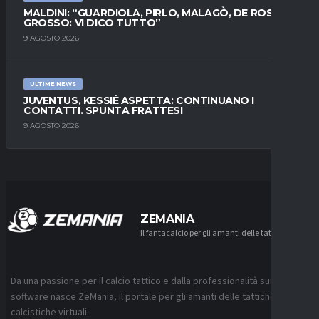
MALDINI: “GUARDIOLA, PIRLO, MALAGÒ, DE ROSSI E
GROSSO: VI DICO TUTTO”
9 AGOSTO 2026
ULTIME NEWS
JUVENTUS, KESSIÉ ASPETTA: CONTINUANO I
CONTATTI. SPUNTA FRATTESI
9 AGOSTO 2026
ZEMANIA
Il fantacalcio per gli amanti delle tattiche
Da una passione per il calcio tattico e dalla professionalità sui
software nasce ZeMania, il portale per gli amanti delle tattiche
calcistiche virtuali.