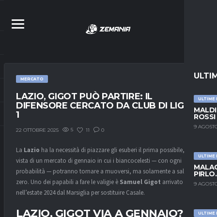
ULTI
MERCATO
LAZIO, GIGOT PUÒ PARTIRE: IL
ULTIME
DIFENSORE CERCATO DA CLUB DI LIGUE
MALDI
1
ROSSI
9 AGOSTO
5
11
0
22 OTTOBRE 2025
La
Lazio
ha la necessità di piazzare gli esuberi il prima possibile, in
ULTIME
vista di un mercato di gennaio in cui i biancocelesti — con ogni
MALAG
probabilità — potranno tornare a muoversi, ma solamente a saldo
PIRLO
zero. Uno dei papabili a fare le valigie è
Samuel Gigot
arrivato
9 AGOSTO
nell’estate 2024 dal Marsiglia per sostituire Casale.
LAZIO, GIGOT VIA A GENNAIO?
ULTIME