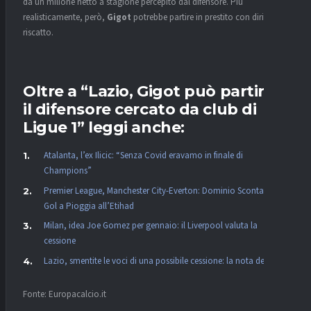
da un milione netto a stagione percepito dal difensore. Più
realisticamente, però,
Gigot
potrebbe partire in prestito con diritto di
riscatto.
Oltre a “Lazio, Gigot può partire:
il difensore cercato da club di
Ligue 1” leggi anche:
Atalanta, l’ex Ilicic: “Senza Covid eravamo in finale di
Champions”
Premier League, Manchester City-Everton: Dominio Scontato e
Gol a Pioggia all’Etihad
Milan, idea Joe Gomez per gennaio: il Liverpool valuta la
cessione
Lazio, smentite le voci di una possibile cessione: la nota del club
Fonte: Europacalcio.it