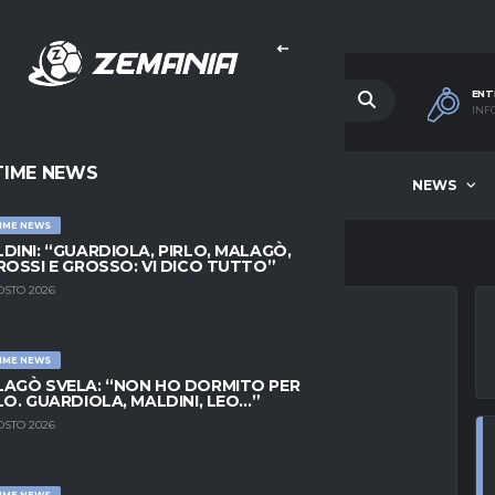
ENT
INF
TIME NEWS
HOME
BEST OF WEEK
NEWS
IME NEWS
DINI: “GUARDIOLA, PIRLO, MALAGÒ,
ROSSI E GROSSO: VI DICO TUTTO”
OSTO 2026
IME NEWS
ICI TORNA AL
AGÒ SVELA: “NON HO DORMITO PER
LO. GUARDIOLA, MALDINI, LEO…”
OLO È QUASI UN
OSTO 2026
IME NEWS