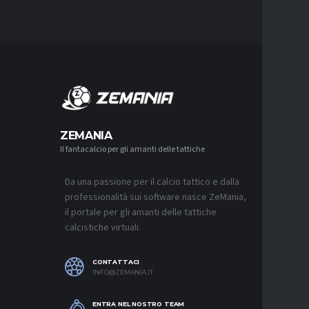
MERCA
ZEMANIA
Il fantacalcio per gli amanti delle tattiche
MERCATO
LAZIO, I
L’OFFER
Da una passione per il calcio tattico e dalla
9 AGOSTO 2
professionalità sui software nasce ZeMania,
MERCATO
il portale per gli amanti delle tattiche
JUVENTU
calcistiche virtuali.
CONTINU
FRATTES
9 AGOSTO 2
CONTATTACI
INFO@ZEMANIA.IT
MERCATO
NAPOLI,
C’È ANC
ENTRA NEL NOSTRO TEAM