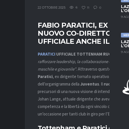
LAZ
22 OTTOBRE 2025
6
11
0
L’O
9 AG
FABIO PARATICI, EX DIRI
NUOVO CO-DIRETTORE S
ME
UFFICIALE ANCHE IL NU
LAZ
L’O
9 AG
PARATICI
UFFICIALE
TOTTENHAM
RUOLO
– “
Un 
rafforzare leadership, la collaborazione e la capacit
maschile e giovanile”
. Attraverso questo comunica
Paratici
, ex dirigente tornato operativo dopo il no
dell’organigramma della
Juventus
. Il
ruolo
stabilit
precursori di una nuova visione di intendere la figura
Johan Lange, attuale dirigente che aveva occupato la
competenza e la libertà da ogni vincolo contrattual
un’occasione per tanti club in giro per l’Europa, ma al
Tottenham e Paratici di nuo