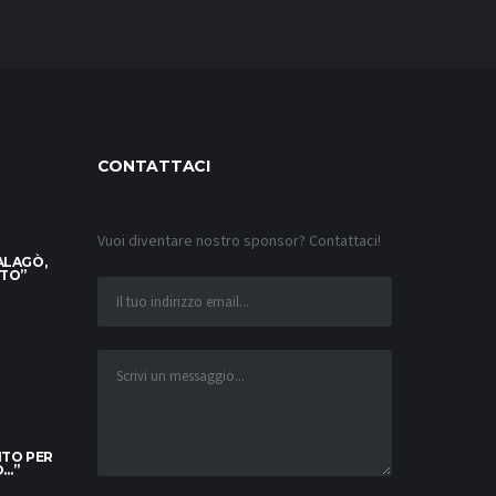
CONTATTACI
Vuoi diventare nostro sponsor? Contattaci!
ALAGÒ,
TTO”
ITO PER
O…”