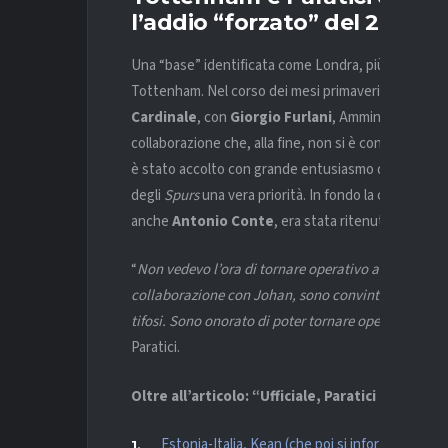
l’addio “forzato” del 2023
Una “base” identificata come Londra, più precisam
Tottenham. Nel corso dei mesi primaverili, il Dirett
Cardinale
, con
Giorgio Furlani
, Amministratore d
collaborazione che, alla fine, non si è concretizzata 
è stato accolto con grande entusiasmo da
Fabio Pa
degli
Spurs
una vera priorità. In fondo la collaboraz
anche
Antonio Conte
, era stata ritenuta più che 
“
Non vedevo l’ora di tornare operativo a Londra, i
collaborazione con Johan, sono convinto potemo costr
tifosi. Sono onorato di poter tornare operativo nel 
Paratici.
Oltre all’articolo: “Ufficiale, Paratici torna al
Estonia-Italia, Kean (che poi si infortuna), Re