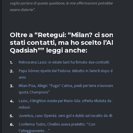
voglio parlare di questa questione, le mie affermazioni potrebbero
essere distorte”.
Oltre a “Retegui: “Milan? ci sono
stati contatti, ma ho scelto l’Al-
Qadsiah”” leggi anche:
Retroscena Lazio: in estate Sarri ha firmato due contratti
Papu Gómez riparte dal Padova: debutto in Serie B dopo due
anni
Milan-Pisa, Allegri: “Fuga? Calma, piedi per terra e lavorare per la
quota Champions”
Lazio, il Brighton insiste per Mario Gila: offerta rifiutata da 34
milioni
Juventus, caso Openda: zero gol e dubbi sul riscatto da 45 mln
Conferma Tudor, Chiellini aveva predetto: “Con
l’atteggiamento…”