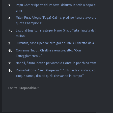
Papu Gómez riparte dal Padova: debutto in Serie B dopo due
anni
Milan-Pisa, Allegri: “Fuga? Calma, piedi per terra e lavorare per la
quota Champions”
Lazio, il Brighton insiste per Mario Gila: offerta rifiutata da 34
milioni
Juventus, caso Openda: zero gol e dubbi sul riscatto da 45 mln
Conferma Tudor, Chiellini aveva predetto: “Con
l’atteggiamento…”
Napoli, futuro incerto per Antonio Conte: la panchina trema
Roma-Viktoria Plzen, Gasperini: “Punti per la classifica; con
cinque cambi, titolari quelli che vanno in campo”
Fonte: Europacalcio.it