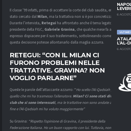
NAPOL
LEVER
Il classe ’99 infatti, prima di accettare la corte del club saudita, era
6 AGOSTO
stato cercato dal
Milan
, ma la trattativa non si è poi concretizzata.
Durante l’intervista,
Retegui
ha affrontato anche il tema legato al
presidente della FIGC,
Gabriele Gravina
, che qualche mese fa aveva
ULTIME
espresso dispiacere per il suo trasferimento, sottolineando come
ATALA
questa decisione potesse allontanarlo dalla maglia azzurra.
L’AL-D
6 AGOSTO
RETEGUI: “CON IL MILAN CI
FURONO PROBLEMI NELLE
TRATTATIVE. GRAVINA? NON
VOGLIO PARLARNE”
Queste le parole dell’attaccante azzurro: “
Ho scelto l’Al-Qadsiah per
quello che mi ha trasmesso l’allenatore.
Milan? Ci sono stati diversi
club che si sono interessati
, ma le trattative non sono andate a buon
fine
e l’Al-Qadsiah mi ha voluto maggiormente”
Su Gravina:
“Rispetto l’opinione di Gravina, il presidente della
Federazione Italiana. Ho un buon rapporto con lui. Tuttavia, non