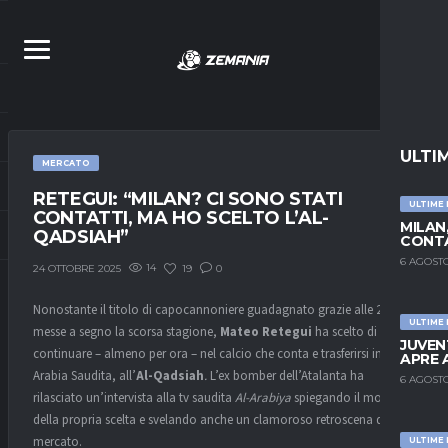
ULTI
MERCATO
RETEGUI: “MILAN? CI SONO STATI
ULTIME
CONTATTI, MA HO SCELTO L’AL-
MILAN
QADSIAH”
CONTA
6 AGOSTO
14
19
0
24 OTTOBRE 2025
Nonostante il titolo di capocannoniere guadagnato grazie alle 25 reti
ULTIME
messe a segno la scorsa stagione,
Mateo Retegui
ha scelto di non
JUVEN
continuare – almeno per ora – nel calcio che conta e trasferirsi in
APRE 
Arabia Saudita, all’
Al-Qadsiah
.
L’ex bomber dell’Atalanta ha
6 AGOSTO
rilasciato un’intervista alla tv saudita
Al-Arabiya
spiegando il motivo
della propria scelta e svelando anche un clamoroso retroscena di
mercato.
ULTIME