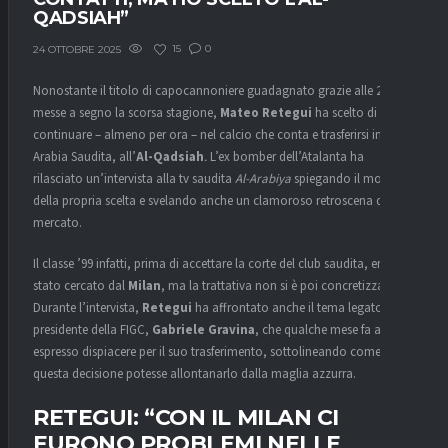
QADSIAH”
15
0
24 OTTOBRE 2025
Nonostante il titolo di capocannoniere guadagnato grazie alle 25 reti
messe a segno la scorsa stagione,
Mateo Retegui
ha scelto di non
continuare – almeno per ora – nel calcio che conta e trasferirsi in
Arabia Saudita, all’
Al-Qadsiah
.
L’ex bomber dell’Atalanta ha
rilasciato un’intervista alla tv saudita
Al-Arabiya
spiegando il motivo
della propria scelta e svelando anche un clamoroso retroscena di
mercato.
Il classe ’99 infatti, prima di accettare la corte del club saudita, era
stato cercato dal
Milan
, ma la trattativa non si è poi concretizzata.
Durante l’intervista,
Retegui
ha affrontato anche il tema legato al
presidente della FIGC,
Gabriele Gravina
, che qualche mese fa aveva
espresso dispiacere per il suo trasferimento, sottolineando come
questa decisione potesse allontanarlo dalla maglia azzurra.
RETEGUI: “CON IL MILAN CI
FURONO PROBLEMI NELLE