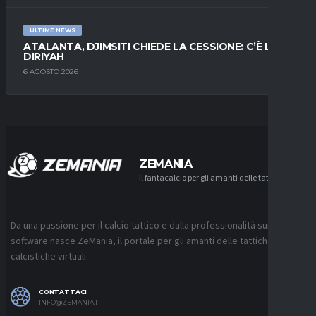
ULTIME NEWS
ATALANTA, DJIMSITI CHIEDE LA CESSIONE: C’È L’AL-
DIRIYAH
6 AGOSTO 2026
ZEMANIA
Il fantacalcio per gli amanti delle tattiche
Da una passione per il calcio tattico e dalla professionalità sui
software nasce ZeMania, il portale per gli amanti delle tattiche
calcistiche virtuali.
CONTATTACI
INFO@ZEMANIA.IT