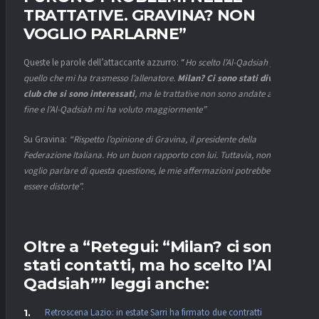
TRATTATIVE. GRAVINA? NON
VOGLIO PARLARNE”
Queste le parole dell’attaccante azzurro: “
Ho scelto l’Al-Qadsiah per
quello che mi ha trasmesso l’allenatore.
Milan? Ci sono stati diversi
club che si sono interessati
, ma le trattative non sono andate a buon
fine
e l’Al-Qadsiah mi ha voluto maggiormente”
Su Gravina:
“Rispetto l’opinione di Gravina, il presidente della
Federazione Italiana. Ho un buon rapporto con lui. Tuttavia, non
voglio parlare di questa questione, le mie affermazioni potrebbero
essere distorte”.
Oltre a “Retegui: “Milan? ci sono
stati contatti, ma ho scelto l’Al-
Qadsiah”” leggi anche:
Retroscena Lazio: in estate Sarri ha firmato due contratti