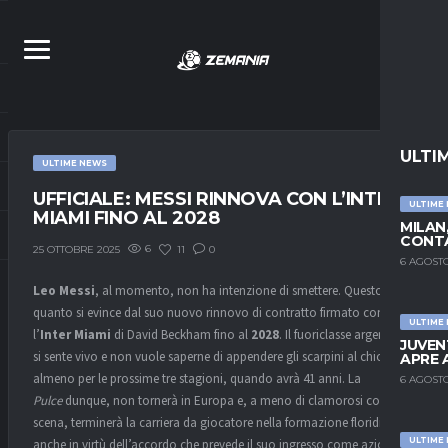
ULTI
ULTIME NEWS
UFFICIALE: MESSI RINNOVA CON L’INTER
ULTIME
MIAMI FINO AL 2028
MILAN
CONTA
6
11
0
25 OTTOBRE 2025
6 AGOSTO
Leo Messi
, al momento, non ha intenzione di smettere. Questo
quanto si evince dal suo nuovo rinnovo di contratto firmato con
ULTIME
l’
Inter Miami
di David Beckham fino al
2028
. Il fuoriclasse argentino
JUVEN
si sente vivo e non vuole saperne di appendere gli scarpini al chiodo
APRE 
almeno per le prossime tre stagioni, quando avrà 41 anni. La
6 AGOSTO
Pulce
dunque, non tornerà in Europa e, a meno di clamorosi colpi di
scena, terminerà la carriera da giocatore nella formazione floridiana,
ULTIME
anche in virtù dell’accordo che prevede il suo ingresso come azionista