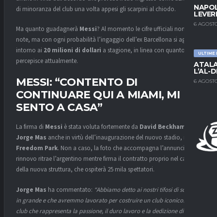
NAPOL
di minoranza del club una volta appesi gli scarpini al chiodo.
LEVER
6 AGOSTO
Ma quanto guadagnerà
Messi
? Al momento le cifre ufficiali non sono
note, ma con ogni probabilità l’ingaggio dell’ex Barcellona si aggirerà
intorno ai
20 milioni di dollari
a stagione, in linea con quanto
ULTIME
percepisce attualmente.
ATALA
L’AL-D
MESSI: “CONTENTO DI
6 AGOSTO
CONTINUARE QUI A MIAMI, MI
SENTO A CASA”
La firma di
Messi
è stata voluta fortemente da
David Beckham
e
Jorge Mas
anche in virtù dell’inaugurazione del nuovo stadio, il
Freedom Park
. Non a caso, la foto che accompagna l’annuncio del
rinnovo ritrae l’argentino mentre firma il contratto proprio nel cantiere
della nuova struttura, che ospiterà 25 mila spettatori.
Jorge Mas
ha commentato:
“Abbiamo detto ai nostri tifosi di sognare
in grande e che avremmo lavorato per costruire un club iconico. Un
club che rappresenta la passione, il duro lavoro e la dedizione di tutti