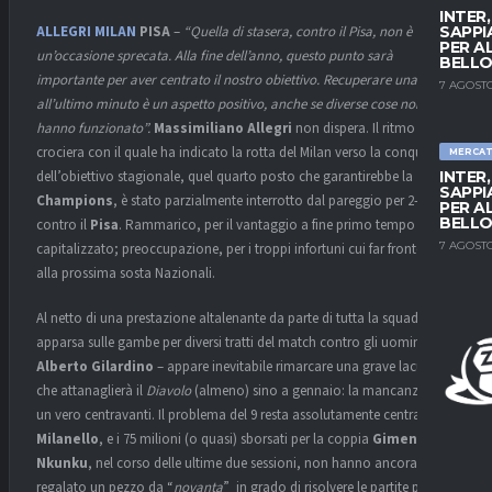
INTER
ALLEGRI
MILAN
PISA
–
“Quella di stasera, contro il Pisa, non è
SAPPI
PER A
un’occasione sprecata. Alla fine dell’anno, questo punto sarà
BELLO
importante per aver centrato il nostro obiettivo. Recuperare una rete
7 AGOSTO
all’ultimo minuto è un aspetto positivo, anche se diverse cose non
hanno funzionato”.
Massimiliano Allegri
non dispera. Il ritmo da
crociera con il quale ha indicato la rotta del Milan verso la conquista
MERCA
dell’obiettivo stagionale, quel quarto posto che garantirebbe la zona
INTER
SAPPI
Champions
, è stato parzialmente interrotto dal pareggio per 2-2
PER A
BELLO
contro il
Pisa
. Rammarico, per il vantaggio a fine primo tempo non
7 AGOSTO
capitalizzato; preoccupazione, per i troppi infortuni cui far fronte fino
alla prossima sosta Nazionali.
Al netto di una prestazione altalenante da parte di tutta la squadra –
apparsa sulle gambe per diversi tratti del match contro gli uomini di
Alberto Gilardino
– appare inevitabile rimarcare una grave lacuna
che attanaglierà il
Diavolo
(almeno) sino a gennaio: la mancanza di
un vero centravanti. Il problema del 9 resta assolutamente centrale a
Milanello
, e i 75 milioni (o quasi) sborsati per la coppia
Gimenez
,
Nkunku
, nel corso delle ultime due sessioni, non hanno ancora
regalato un pezzo da “
novanta
” in grado di risolvere le partite più