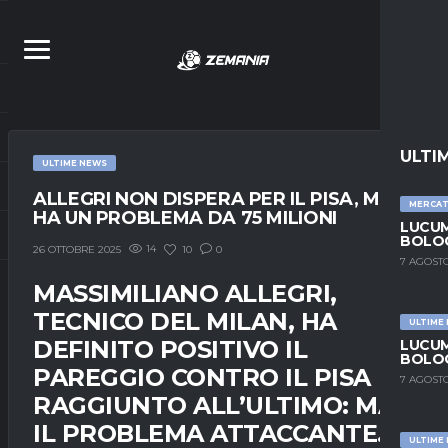
ULTI
ULTIME NEWS
ALLEGRI NON DISPERA PER IL PISA, MA
MERCA
HA UN PROBLEMA DA 75 MILIONI
LUCUM
BOLOG
14
10
0
26 OTTOBRE 2025
7 AGOSTO
MASSIMILIANO ALLEGRI,
TECNICO DEL MILAN, HA
ULTIME
DEFINITO POSITIVO IL
LUCUM
BOLOG
PAREGGIO CONTRO IL PISA
7 AGOSTO
RAGGIUNTO ALL’ULTIMO: MA
IL PROBLEMA ATTACCANTE…
ULTIME