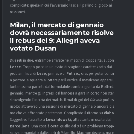
complicate: quelle in cui l’avversario lascia il pallino di gioco ai
rossoneri.
Milan, il mercato di gennaio
dovrà necessariamente risolvere
il rebus del 9: Allegri aveva
votato Dusan
Due reti in due, entrambe arrivate nel match di Coppa Italia, contro il
Lecce
. Troppo poco in un avvio di stagione caratterizzato dai
problemi fisici di
Leao
, prima, e di
Pulisic
, ora, per poter contribuire
a portare la squadra a lottare per il vertice. Il messicano appare un
lontanissimo parente dal formidabile bomber giunto da Rotterdam, a
gennaio, mentre gli ingressi del francese a gara in corso non stanno
stravolgendo l’inerzia dei match. Il mal di gol del
Diavolo
può essere
risolto attraverso una sessione di mercato di gennaio ancora distante,
ma che va affrontato per tempo. Complicato il ritorno su
Vlahovic
.
Suggestivo l’assalto a
Lewandowski
, attaccante in uscita dal
Barcellona
. Una cosa è certa: quello del 9 è un problema troppo
spesso rimandato dalle parti di Milanello. Max non dispera, ma ne è