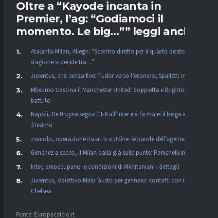
Oltre a “Kayode incanta in
Premier, l’ag: “Godiamoci il
momento. Le big…”” leggi anche:
Atalanta-Milan, Allegri: “Scontro diretto per il quarto posto, la
stagione si decide tra…”
Juventus, crisi senza fine: Tudor verso l’esonero, Spalletti in pole
Mbeumo trascina il Manchester United: doppietta e Brighton
battuto
Napoli, De Bruyne segna l’1-0 all’Inter e si fa male: il belga esce al
37esimo
Zaniolo, operazione riscatto a Udine: le parole dell’agente
Gimenez a secco, il Milan balla già sulle punte: Panichelli in pole
Inter, preoccupano le condizioni di Mkhitaryan: i dettagli
Juventus, obiettivo Malo Gusto per gennaio: contatti con il
Chelsea
Fonte: Europacalcio.it