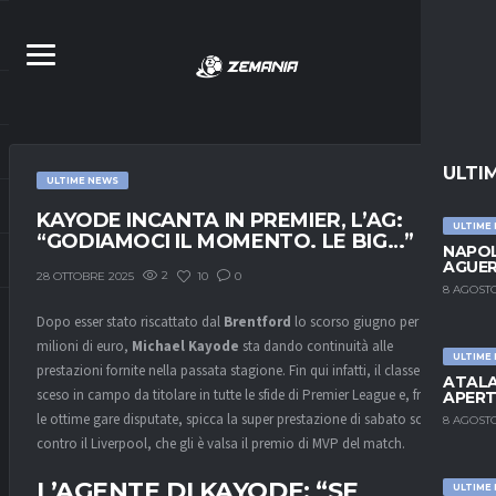
ULTI
ULTIME NEWS
KAYODE INCANTA IN PREMIER, L’AG:
ULTIME
“GODIAMOCI IL MOMENTO. LE BIG…”
NAPOL
AGUER
2
10
0
28 OTTOBRE 2025
8 AGOSTO
Dopo esser stato riscattato dal
Brentford
lo scorso giugno per 17,5
milioni di euro,
Michael Kayode
sta dando continuità alle
ULTIME
prestazioni fornite nella passata stagione. Fin qui infatti, il classe 2004 è
ATALA
sceso in campo da titolare in tutte le sfide di Premier League e, fra tutte
APERT
le ottime gare disputate, spicca la super prestazione di sabato scorso
8 AGOSTO
contro il Liverpool, che gli è valsa il premio di MVP del match.
L’AGENTE DI KAYODE: “SE
ULTIME