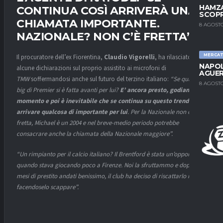
HAMZA
CONTINUA COSÌ ARRIVERÀ UNA
SCOPR
CHIAMATA IMPORTANTE.
8 AGOSTO
NAZIONALE? NON C’È FRETTA”
MERCA
Il procuratore dell’ex Fiorentina,
Claudio Vigorelli
, ha rilasciato
NAPOL
alcune dichiarazioni sul proprio assistito ai microfoni di
AGUER
TMW
soffermandosi anche sul futuro del terzino italiano:
“Se qualche
8 AGOSTO
big di Premier si è fatta avanti per lui?
E’ ancora presto, godiamoci il
momento e poi è inevitabile che se continua su questo trend possa
arrivare qualcosa di importante per lui
. Per la Nazionale non c’è
fretta, Michael è un 2004 e nel breve-medio periodo potrebbe
consacrare anche la chiamata della Nazionale maggiore”.
“Un rimpianto per il calcio italiano?
Il Brentford è stata un’opportunità
quando stava giocando poco a Firenze. Noi la sfruttammo e dopo sei
mesi di prestito andati benissimo, il club ha deciso di riscattarlo non
facendoselo scappare”.