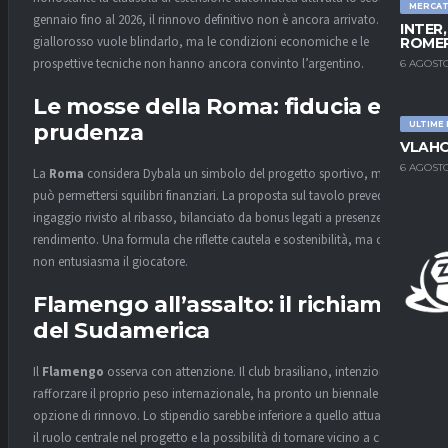
MERCA
gennaio fino al 2026, il rinnovo definitivo non è ancora arrivato. Il club
INTER
giallorosso vuole blindarlo, ma le condizioni economiche e le
ROMER
prospettive tecniche non hanno ancora convinto l’argentino.
6 AGOSTO
Le mosse della Roma: fiducia e
ULTIME
prudenza
VLAHO
6 AGOSTO
La
Roma
considera Dybala un simbolo del progetto sportivo, ma non
può permettersi squilibri finanziari. La proposta sul tavolo prevede un
ingaggio rivisto al ribasso, bilanciato da bonus legati a presenze e
rendimento. Una formula che riflette cautela e sostenibilità, ma che
non entusiasma il giocatore.
Flamengo all’assalto: il richiamo
del Sudamerica
Il
Flamengo
osserva con attenzione. Il club brasiliano, intenzionato a
rafforzare il proprio peso internazionale, ha pronto un biennale con
opzione di rinnovo. Lo stipendio sarebbe inferiore a quello attuale, ma
il ruolo centrale nel progetto e la possibilità di tornare vicino a casa