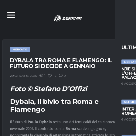
ULTI
MERCATO
DYBALA TRA ROMA E FLAMENGO: IL
MERCA
FUTURO SI DECIDE A GENNAIO
NJIE S
L’OFF
1
12
0
29 OTTOBRE 2025
PALAC
6 AGOSTO
Foto © Stefano D’Offizi
Dybala, il bivio tra Roma e
ULTIME
Flamengo
INTER
ROMER
6 AGOSTO
Il futuro di
Paulo Dybala
resta uno dei temi caldi del calciomercato
invernale 2026. Il contratto con la
Roma
scade a giugno e,
nonostante la clausola di estensione automatica attivata lo scorso