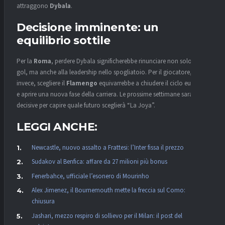
attraggono
Dybala
.
Decisione imminente: un
equilibrio sottile
Per la
Roma
, perdere Dybala significherebbe rinunciare non solo ai
gol, ma anche alla leadership nello spogliatoio. Per il giocatore,
invece, scegliere il
Flamengo
equivarrebbe a chiudere il ciclo europeo
e aprire una nuova fase della carriera. Le prossime settimane saranno
decisive per capire quale futuro sceglierà “La Joya”.
LEGGI ANCHE:
Newcastle, nuovo assalto a Frattesi: l’Inter fissa il prezzo
Sudakov al Benfica: affare da 27 milioni più bonus
Fenerbahce, ufficiale l’esonero di Mourinho
Alex Jimenez, il Bournemouth mette la freccia sul Como:
chiusura
Jashari, mezzo respiro di sollievo per il Milan: il post del