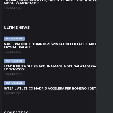
JASHARI, ORA IL RISCATTO; L’AGENTE: “ADATTO AL NUOVO
MODULO. MERCATO..”
6 AGOSTO 2026
ULTIME NEWS
ULTIME NEWS
NJIE SI PRENDE IL TORINO: RESPINTA L’OFFERTA DI 16 MILIONI DAL
CRYSTAL PALACE
6 AGOSTO 2026
ULTIME NEWS
LEAO RIFIUTA DI FIRMARE UNA MAGLIA DEL GALATASARAY: “FAI
LO SCIOCCO”
6 AGOSTO 2026
ULTIME NEWS
INTER, L’ATLETICO MADRID ACCELERA PER ROMERO: I DETTAGLI
6 AGOSTO 2026
CONTATTACI