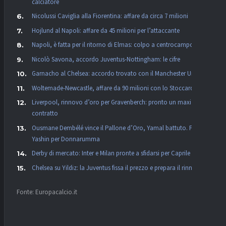
calciatore
Nicolussi Caviglia alla Fiorentina: affare da circa 7 milioni
Hojlund al Napoli: affare da 45 milioni per l’attaccante
Napoli, è fatta per il ritorno di Elmas: colpo a centrocampo
Nicolò Savona, accordo Juventus-Nottingham: le cifre
Garnacho al Chelsea: accordo trovato con il Manchester United
Woltemade-Newcastle, affare da 90 milioni con lo Stoccarda
Liverpool, rinnovo d’oro per Gravenberch: pronto un maxi
contratto
Ousmane Dembélé vince il Pallone d’Oro, Yamal battuto. Premio
Yashin per Donnarumma
Derby di mercato: Inter e Milan pronte a sfidarsi per Caprile
Chelsea su Yildiz: la Juventus fissa il prezzo e prepara il rinnovo
Fonte: Europacalcio.it