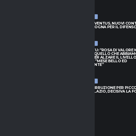
ULTIME NEWS
JUVENTUS, NUOVI CONTATTI
LUCUMÍ-JUVENTUS, NUOVI CON
BOLOGNA PER IL DIFENSORE
CON IL BOLOGNA PER IL DIFENS
026
7 AGOSTO 2026
ULTIME NEWS
HIVU: “ROSA DI VALORE MA
INTER, CHIVU: “ROSA DI VALORE
O QUELLO CHE ABBIAMO
SAPPIAMO QUELLO CHE ABBIAM
PER ALZARE IL LIVELLO”.
BISOGNO PER ALZARE IL LIVELLO
L: “MESE BELLO ED
PROVEDEL: “MESE BELLO ED
NANTE”
EMOZIONANTE”
026
7 AGOSTO 2026
ULTIME NEWS
 IRRUZIONE PER PICCOLI: SFIDA
BOLOGNA, IRRUZIONE PER PICCOL
 E LAZIO, DECISIVA LA FORMULA
A GENOA E LAZIO, DECISIVA LA 
026
7 AGOSTO 2026