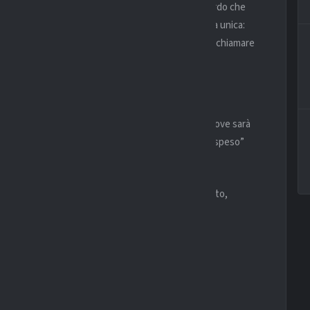
ntro la
Juventus
sotto la barriera, un colpo da biliardo che
ico. Ma anche fuori dal campo Diego era una figura unica:
i distribuire banconote ai bambini del quartiere, o di chiamare
nciamo”.
more eterno di Napoli
ittà, dal
Maschio Angioino
fino a
Poggioreale
, dove sarà
diverse pizzerie napoletane offriranno un “tavolo sospeso”
ire un popolo intero. Napoli non l’ha mai dimenticato,
 davvero.
sa il prezzo
nus