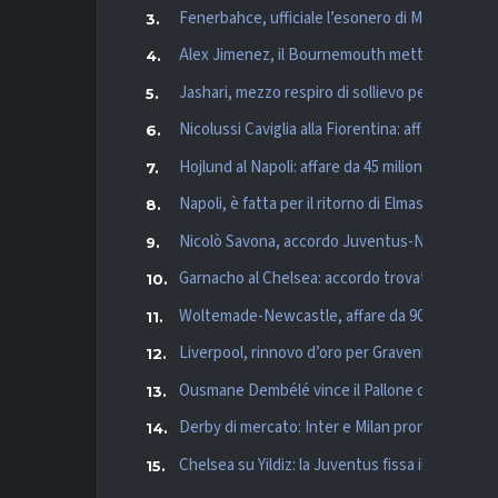
Fenerbahce, ufficiale l’esonero di Mourinho
Alex Jimenez, il Bournemouth mette la freccia
Jashari, mezzo respiro di sollievo per il Milan: i
Nicolussi Caviglia alla Fiorentina: affare da circa
Hojlund al Napoli: affare da 45 milioni per l’att
Napoli, è fatta per il ritorno di Elmas: colpo a
Nicolò Savona, accordo Juventus-Nottingham: 
Garnacho al Chelsea: accordo trovato con il 
Woltemade-Newcastle, affare da 90 milioni con
Liverpool, rinnovo d’oro per Gravenberch: pro
Ousmane Dembélé vince il Pallone d’Oro, Yam
Derby di mercato: Inter e Milan pronte a sfidars
Chelsea su Yildiz: la Juventus fissa il prezzo e 