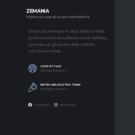
ZEMANIA
Il fantacalcio per gli amanti delle tattiche
MERCATO
LUCUMÍ-
CON IL 
Da una passione per il calcio tattico e dalla
7 AGOSTO 2
professionalità sui software nasce ZeMania,
MERCATO
il portale per gli amanti delle tattiche
INTER, C
calcistiche virtuali.
SAPPIAM
BISOGNO 
PROVEDE
EMOZIO
CONTATTACI
7 AGOSTO 2
INFO@ZEMANIA.IT
MERCATO
ENTRA NEL NOSTRO TEAM
BOLOGNA,
INFO@ZEMANIA.IT
A GENOA
7 AGOSTO 2
FACEBOOK
INSTAGRAM