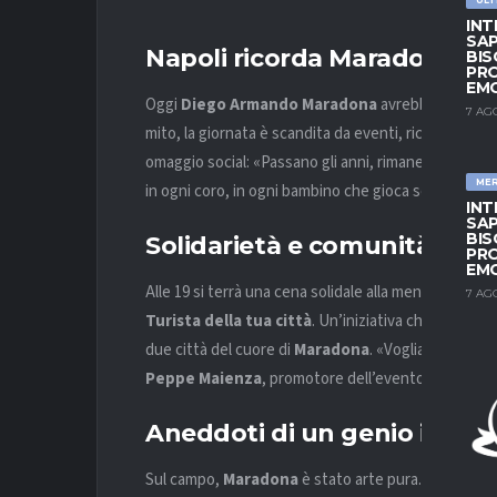
INT
SAP
Napoli ricorda Maradona ne
BIS
PRO
EM
Oggi
Diego Armando Maradona
avrebbe compiuto
7 AG
mito, la giornata è scandita da eventi, ricordi e gesti
omaggio social: «Passano gli anni, rimane la leggend
ME
in ogni coro, in ogni bambino che gioca scalzo per s
INT
SAP
BIS
Solidarietà e comunità nel 
PRO
EM
Alle 19 si terrà una cena solidale alla mensa di
San V
7 AG
Turista della tua città
. Un’iniziativa che unisce N
due città del cuore di
Maradona
. «Vogliamo ricord
Peppe Maienza
, promotore dell’evento.
Aneddoti di un genio imper
Sul campo,
Maradona
è stato arte pura. Indimentica