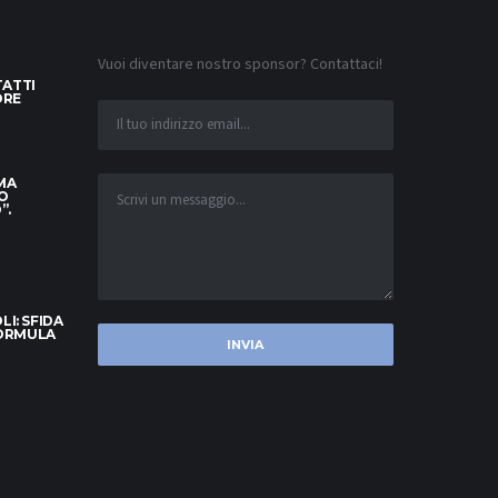
Vuoi diventare nostro sponsor? Contattaci!
TATTI
ORE
 MA
O
”.
I: SFIDA
FORMULA