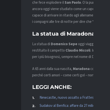
che fece esplodere il
San Paolo
. O la punizione co
ancora oggi viene studiato come un capolavoro tecn
capace di arrivare in ritardo agli allenamenti per po
i compagni alle tre di notte per dire che “domani vi
La statua di Maradona e l’a
La statua di
Domenico Sepe
oggi viaggerà per la c
restituito il campetto
Claudio Miccoli
. In serata, 
per i più bisognosi, sempre nel nome di Diego.
A 65 anni dalla sua nascita,
Maradona
continua a un
perché certi amori – come certi gol – non finiscono
LEGGI ANCHE:
Newcastle, nuovo assalto a Frattesi: l’Inter fis
Sudakov al Benfica: affare da 27 milioni più bo