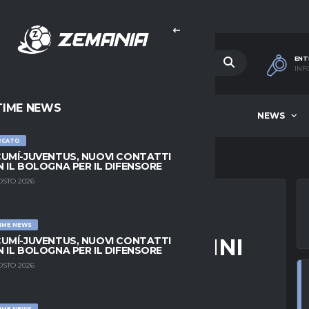
ENT
INF
TIME NEWS
HOME
BEST OF WEEK
NEWS
RCATO
UMÍ-JUVENTUS, NUOVI CONTATTI
 IL BOLOGNA PER IL DIFENSORE
OSTO 2026
IME NEWS
 CELEBRA I 65 ANNI
UMÍ-JUVENTUS, NUOVI CONTATTI
 IL BOLOGNA PER IL DIFENSORE
NUMERO 10
OSTO 2026
IME NEWS